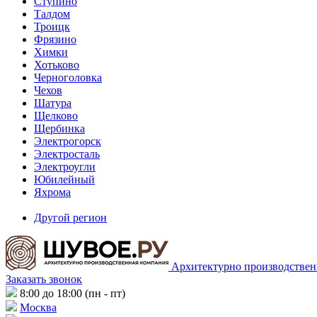
Ступино
Талдом
Троицк
Фрязино
Химки
Хотьково
Черноголовка
Чехов
Шатура
Щелково
Щербинка
Электрогорск
Электросталь
Электроугли
Юбилейный
Яхрома
Другой регион
Архитектурно производствен
Заказать звонок
8:00 до 18:00 (пн - пт)
Москва