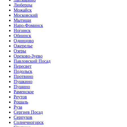
Люберцы
Можайск
Московский
Мытищи
Наро-Фоминск
Ногинск
Обнинск
Одинцово
Ожерелье
Озеры
Орехово-Зуево
Павловский Посад
Пересвет
Подольск
Протвино
Пушкино
Пущино
Раменское
Реутов
Рошаль
Руза
Сергиев Посад
Серпухов
Солнечногорск