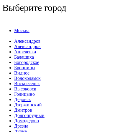
Выберите город
Москва
Александров
Александров
Апрелевка
Балашиха
Богородское
Бронницы
Видное
Волоколамск
Воскресенск
Высоковск
Голицыно
Дедовск
Дзержинский
Дмитров
Долгопрудный
Домодедово
Дрезна
Дубна