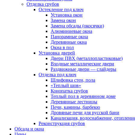
Отделка срубов
Остекление под ключ
Установка окон
Замена окон
Замена обсады (окосячки)
Алюминиевые окна
Панорамные окна
Деревянные окна
Окна в пол
Установка дверей
Двери ПВХ (металлопластиковые)
Входные металлические двери
Раздвижные двери — слайдеры
Отделка под ключ
Шлифовка стен, пола
«Теплый шов»
Конопатка срубов
Теплый пол в деревянном доме
Деревянные лестницы
Печи, камины, барбекю
Дровяные печи для русской бани
Канализация, водоснабжение, отоплени
Реконструкция срубов
Обсада и окна
Цены