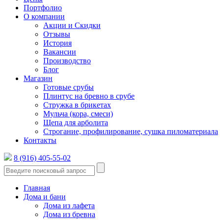
Портфолио
О компании
Акции и Скидки
Отзывы
История
Вакансии
Производство
Блог
Магазин
Готовые срубы
Плинтус на бревно в срубе
Стружка в брикетах
Мульча (кора, смеси)
Щепа для арболита
Строгание, профилирование, сушка пиломатериала
Контакты
8 (916) 405-55-02
Главная
Дома и бани
Дома из лафета
Дома из бревна