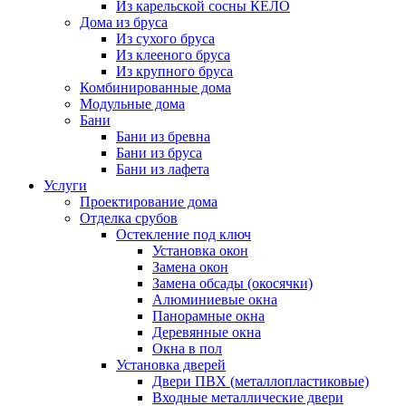
Из карельской сосны КЕЛО
Дома из бруса
Из сухого бруса
Из клееного бруса
Из крупного бруса
Комбинированные дома
Модульные дома
Бани
Бани из бревна
Бани из бруса
Бани из лафета
Услуги
Проектирование дома
Отделка срубов
Остекление под ключ
Установка окон
Замена окон
Замена обсады (окосячки)
Алюминиевые окна
Панорамные окна
Деревянные окна
Окна в пол
Установка дверей
Двери ПВХ (металлопластиковые)
Входные металлические двери