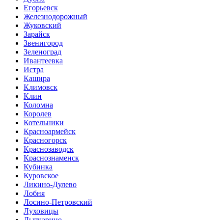
Егорьевск
Железнодорожный
Жуковский
Зарайск
Звенигород
Зеленоград
Ивантеевка
Истра
Кашира
Климовск
Клин
Коломна
Королев
Котельники
Красноармейск
Красногорск
Краснозаводск
Краснознаменск
Кубинка
Куровское
Ликино-Дулево
Лобня
Лосино-Петровский
Луховицы
Лыткарино