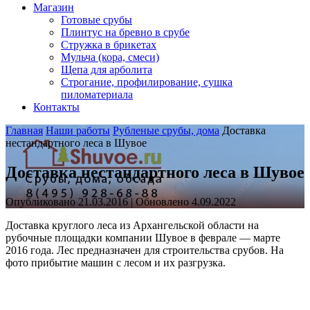
Магазин
Готовые срубы
Плинтус на бревно в срубе
Стружка в брикетах
Мульча (кора, смеси)
Щепа для арболита
Строгание, профилирование, сушка
пиломатериала
Контакты
Главная
Наши работы
Рубленые срубы, дома
Доставка
нестандартного леса в Шувое
Доставка нестандартного леса в Шувое
Опубликовано 21.03.2016 | Обновлено 4.09.2022
Доставка круглого леса из Архангельской области на
рубочные площадки компании Шувое в феврале — марте
2016 года. Лес предназначен для строительства срубов. На
фото прибытие машин с лесом и их разгрузка.