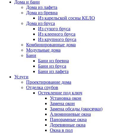
Дома и бани
Дома из лафета
Дома из бревна
Из карельской сосны КЕЛО
Дома из бруса
Из сухого бруса
Из клееного бруса
Из крупного бруса
Комбинированные дома
Модульные дома
Бани
Бани из бревна
Бани из бруса
Бани из лафета
Услуги
Проектирование дома
Отделка срубов
Остекление под ключ
Установка окон
Замена окон
Замена обсады (окосячки)
Алюминиевые окна
Панорамные окна
Деревянные окна
Окна в пол