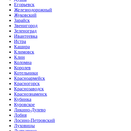
Егорьевск
Железнодорожный
Жуковский
Зарайск
Звенигород
Зеленоград
Ивантеевка
Истра
Кашира
Климовск
Клин
Коломна
Королев
Котельники
Красноармейск
Красногорск
Краснозаводск
Краснознаменск
Кубинка
Куровское
Ликино-Дулево
Лобня
Лосино-Петровский
Луховицы
Лыткарино