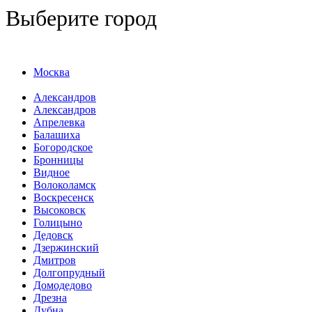
Выберите город
Москва
Александров
Александров
Апрелевка
Балашиха
Богородское
Бронницы
Видное
Волоколамск
Воскресенск
Высоковск
Голицыно
Дедовск
Дзержинский
Дмитров
Долгопрудный
Домодедово
Дрезна
Дубна