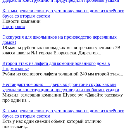
удержали конструкцию и предупредили проблемы усадки
Как мы решали сложную установку окон в доме из клеёного
бруса со вторым светом
Новости компании
Портфолио
Экскурсия для школьников на производство деревянных
домов!
18 мая на рубочных площадках мы встречали учеников 7В
класса школы №1 города Егорьевска. Директор...
Второй этаж из лафета для комбинированного дома в
Подмосковье
Рубим из соснового лафета толщиной 240 мм второй этаж...
Нестандартное окно — дверь во фронтоне сруба: как мы
удержали конструкцию и предупредили проблемы усадки
Михаил, замерщик компании Шувое.ру: «Давайте расскажу
про один из...
Как мы решали сложную установку окон в доме из клеёного
бруса со вторым светом
Есть у нас один свежий объект, который отлично
показывает,...