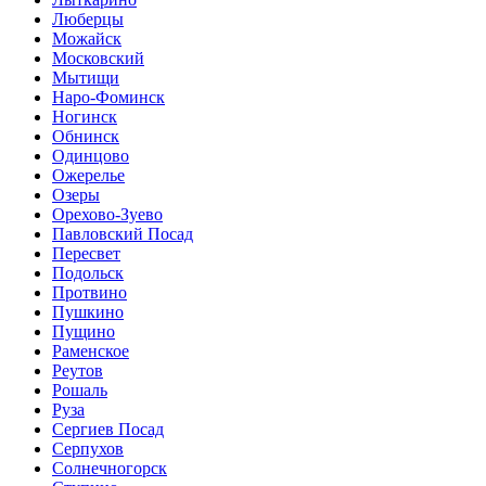
Люберцы
Можайск
Московский
Мытищи
Наро-Фоминск
Ногинск
Обнинск
Одинцово
Ожерелье
Озеры
Орехово-Зуево
Павловский Посад
Пересвет
Подольск
Протвино
Пушкино
Пущино
Раменское
Реутов
Рошаль
Руза
Сергиев Посад
Серпухов
Солнечногорск