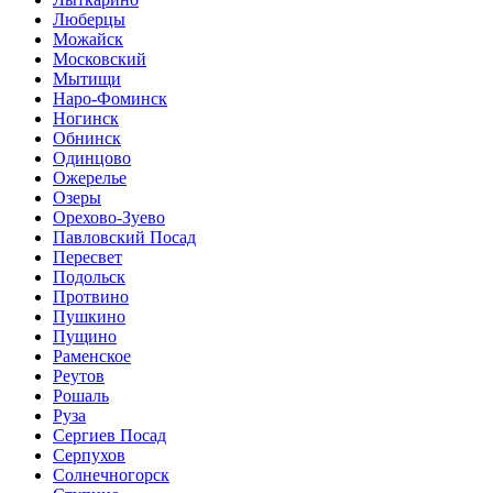
Люберцы
Можайск
Московский
Мытищи
Наро-Фоминск
Ногинск
Обнинск
Одинцово
Ожерелье
Озеры
Орехово-Зуево
Павловский Посад
Пересвет
Подольск
Протвино
Пушкино
Пущино
Раменское
Реутов
Рошаль
Руза
Сергиев Посад
Серпухов
Солнечногорск