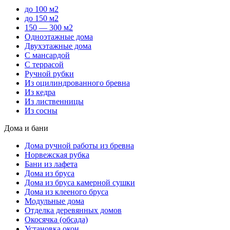
до 100 м2
до 150 м2
150 — 300 м2
Одноэтажные дома
Двухэтажные дома
С мансардой
С террасой
Ручной рубки
Из оцилиндрованного бревна
Из кедра
Из лиственницы
Из сосны
Дома и бани
Дома ручной работы из бревна
Норвежская рубка
Бани из лафета
Дома из бруса
Дома из бруса камерной сушки
Дома из клееного бруса
Модульные дома
Отделка деревянных домов
Окосячка (обсада)
Установка окон