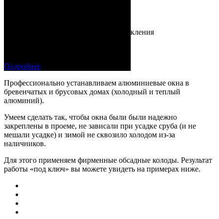
Окна Alutech, Veka, Alumark
Долговечнее, чем окна ПВХ
Подходят для панорамного остекления
Сдвижные фасады (слайдеры)
Гарантия 50 лет
Подробнее
Профессионально устанавливаем алюминиевые окна в
бревенчатых и брусовых домах (холодный и теплый
алюминий).
Умеем сделать так, чтобы окна были были надежно
закреплены в проеме, не зависали при усадке сруба (и не
мешали усадке) и зимой не сквозило холодом из-за
наличников.
Для этого применяем фирменные обсадные колоды. Результат
работы «под ключ» вы можете увидеть на примерах ниже.