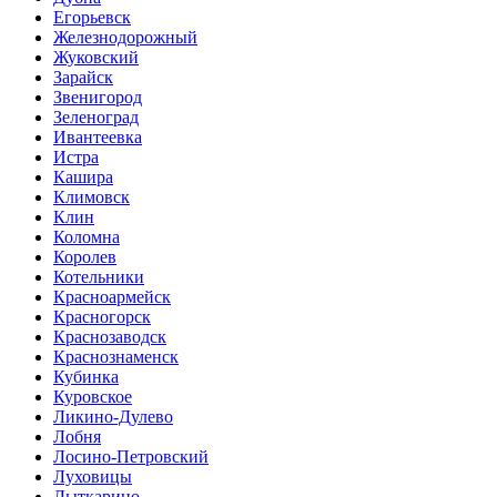
Егорьевск
Железнодорожный
Жуковский
Зарайск
Звенигород
Зеленоград
Ивантеевка
Истра
Кашира
Климовск
Клин
Коломна
Королев
Котельники
Красноармейск
Красногорск
Краснозаводск
Краснознаменск
Кубинка
Куровское
Ликино-Дулево
Лобня
Лосино-Петровский
Луховицы
Лыткарино