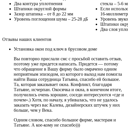
Два контура уплотнения
стекла – 5-6 
Штапики округлой формы
Если использо
Зазор штапика – от 8 до 22 мм
16-миллимет
Уровень поглощения шума – 25-28 дБ
Уровень звук
Штапики окр
Два слоя упл
Отзывы наших клиентов
Установка окон под ключ в брусовом доме
Вы повторно прислали смс с просьбой оставить отзыв,
поэтому уже придется написать. Придется — потому
что обращение в Вашу фирму было омрачено одним
неприятным эпизодом, из которого выход нам помогла
найти Ваша сотрудница Татьяна, спасибо ей большое.
Та, которая заказывает окна. Конфликт, благодаря
Татьяне, исчерпан. Окосячка и окна, в конечном итоге,
получились очень хорошие, соседи интересуются «где и
почем».) Хотя, по началу, я убивалась, что не удалось
заказать через вас Калева, дизайнерских штучек у них
больше, чем у Века.
Одним словом, спасибо большое фирме, мастерам и
Татьяне. А кое-кому не спасибо)))