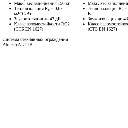
Макс. вес заполнения 150 кг
Макс. вес заполнени
Теплоизоляция R₀ = 0,67
Теплоизоляция R₀ = 
м2∙°С/Вт
Вт
Звукоизоляция до 43 дБ
Звукоизоляция до 43
Класс взломостойкости RC2
Класс взломостойко
(СТБ EN 1627)
(СТБ EN 1627)
Система стеклянных ограждений
Alutech ALT JB