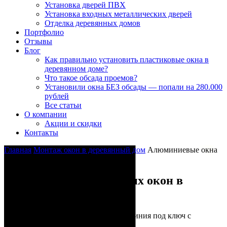
Установка дверей ПВХ
Установка входных металлических дверей
Отделка деревянных домов
Портфолио
Отзывы
Блог
Как правильно установить пластиковые окна в
деревянном доме?
Что такое обсада проемов?
Установили окна БЕЗ обсады — попали на 280.000
рублей
Все статьи
О компании
Акции и скидки
Контакты
Главная
Монтаж окон в деревянный дом
Алюминиевые окна
в деревянном доме
Установка алюминиевых окон в
деревянные дома
Стеклянные фасады из теплого алюминия под ключ с
гарантией!