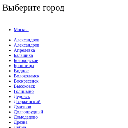
Выберите город
Москва
Александров
Александров
Апрелевка
Балашиха
Богородское
Бронницы
Видное
Волоколамск
Воскресенск
Высоковск
Голицыно
Дедовск
Дзержинский
Дмитров
Долгопрудный
Домодедово
Дрезна
Дубна