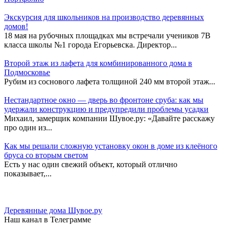
Экскурсия для школьников на производство деревянных
домов!
18 мая на рубочных площадках мы встречали учеников 7В
класса школы №1 города Егорьевска. Директор...
Второй этаж из лафета для комбинированного дома в
Подмосковье
Рубим из соснового лафета толщиной 240 мм второй этаж...
Нестандартное окно — дверь во фронтоне сруба: как мы
удержали конструкцию и предупредили проблемы усадки
Михаил, замерщик компании Шувое.ру: «Давайте расскажу
про один из...
Как мы решали сложную установку окон в доме из клеёного
бруса со вторым светом
Есть у нас один свежий объект, который отлично
показывает,...
Деревянные дома Шувое.ру
Наш канал в Телеграмме