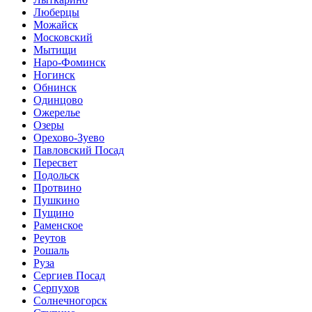
Люберцы
Можайск
Московский
Мытищи
Наро-Фоминск
Ногинск
Обнинск
Одинцово
Ожерелье
Озеры
Орехово-Зуево
Павловский Посад
Пересвет
Подольск
Протвино
Пушкино
Пущино
Раменское
Реутов
Рошаль
Руза
Сергиев Посад
Серпухов
Солнечногорск