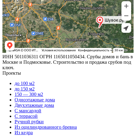
ИНН 5011036311 ОГРН 1165011050434. Срубы домов и бань в
Москве и Подмосковье. Строительство и продажа срубов под
ключ.
Проекты
до 100 м2
до 150 м2
150 — 300 м2
Одноэтажные дома
Двухэтажные дома
С мансардой
С террасой
Ручной рубки
Из оцилиндрованного бревна
Из кедра