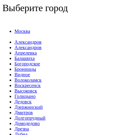
Выберите город
Москва
Александров
Александров
Апрелевка
Балашиха
Богородское
Бронницы
Видное
Волоколамск
Воскресенск
Высоковск
Голицыно
Дедовск
Дзержинский
Дмитров
Долгопрудный
Домодедово
Дрезна
Дубна