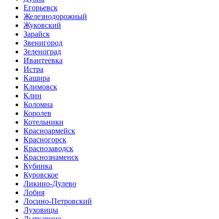
Егорьевск
Железнодорожный
Жуковский
Зарайск
Звенигород
Зеленоград
Ивантеевка
Истра
Кашира
Климовск
Клин
Коломна
Королев
Котельники
Красноармейск
Красногорск
Краснозаводск
Краснознаменск
Кубинка
Куровское
Ликино-Дулево
Лобня
Лосино-Петровский
Луховицы
Лыткарино