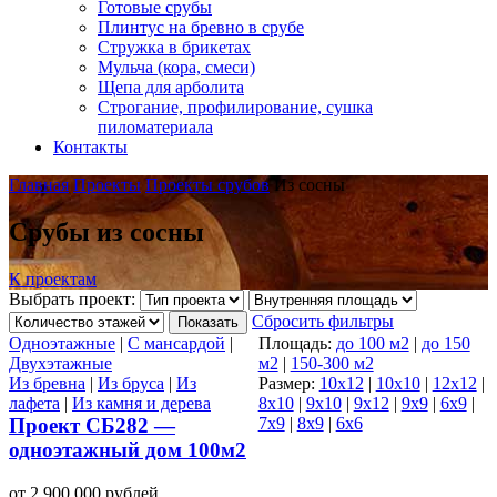
Готовые срубы
Плинтус на бревно в срубе
Стружка в брикетах
Мульча (кора, смеси)
Щепа для арболита
Строгание, профилирование, сушка
пиломатериала
Контакты
Главная
Проекты
Проекты срубов
Из сосны
Срубы из сосны
К проектам
Выбрать проект:
Сбросить фильтры
Показать
Одноэтажные
|
С мансардой
|
Площадь:
до 100 м2
|
до 150
Двухэтажные
м2
|
150-300 м2
Из бревна
|
Из бруса
|
Из
Размер:
10х12
|
10х10
|
12х12
|
лафета
|
Из камня и дерева
8х10
|
9х10
|
9х12
|
9х9
|
6х9
|
Проект СБ282 —
7х9
|
8х9
|
6х6
одноэтажный дом 100м2
от 2 900 000 рублей