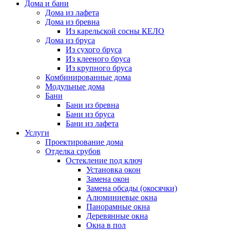
Дома и бани
Дома из лафета
Дома из бревна
Из карельской сосны КЕЛО
Дома из бруса
Из сухого бруса
Из клееного бруса
Из крупного бруса
Комбинированные дома
Модульные дома
Бани
Бани из бревна
Бани из бруса
Бани из лафета
Услуги
Проектирование дома
Отделка срубов
Остекление под ключ
Установка окон
Замена окон
Замена обсады (окосячки)
Алюминиевые окна
Панорамные окна
Деревянные окна
Окна в пол