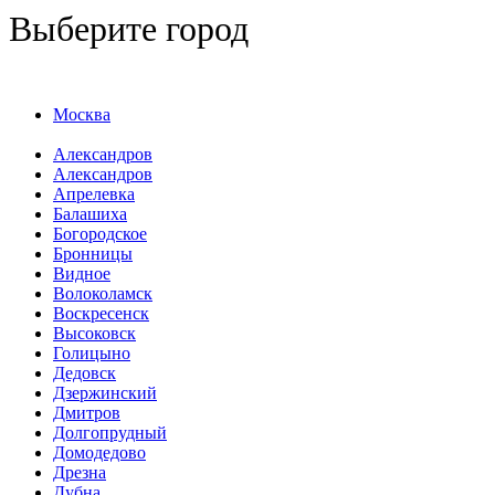
Выберите город
Москва
Александров
Александров
Апрелевка
Балашиха
Богородское
Бронницы
Видное
Волоколамск
Воскресенск
Высоковск
Голицыно
Дедовск
Дзержинский
Дмитров
Долгопрудный
Домодедово
Дрезна
Дубна