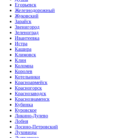
Егорьевск
Железнодорожный
Жуковский
Зарайск
Звенигород
Зеленоград
Ивантеевка
Истра
Кашира
Климовск
Клин
Коломна
Королев
Котельники
Красноармейск
Красногорск
Краснозаводск
Краснознаменск
Кубинка
Куровское
Ликино-Дулево
Лобня
Лосино-Петровский
Луховицы
Лыткарино