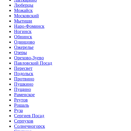
Люберцы
Можайск
Московский
Мытищи
Наро-Фоминск
Ногинск
Обнинск
Одинцово
Ожерелье
Озеры
Орехово-Зуево
Павловский Посад
Пересвет
Подольск
Протвино
Пушкино
Пущино
Раменское
Реутов
Рошаль
Руза
Сергиев Посад
Серпухов
Солнечногорск