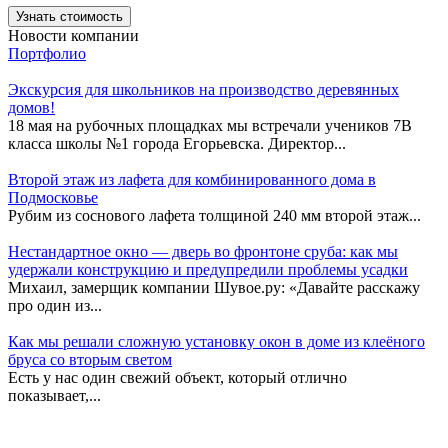
Новости компании
Портфолио
Экскурсия для школьников на производство деревянных
домов!
18 мая на рубочных площадках мы встречали учеников 7В
класса школы №1 города Егорьевска. Директор...
Второй этаж из лафета для комбинированного дома в
Подмосковье
Рубим из соснового лафета толщиной 240 мм второй этаж...
Нестандартное окно — дверь во фронтоне сруба: как мы
удержали конструкцию и предупредили проблемы усадки
Михаил, замерщик компании Шувое.ру: «Давайте расскажу
про один из...
Как мы решали сложную установку окон в доме из клеёного
бруса со вторым светом
Есть у нас один свежий объект, который отлично
показывает,...