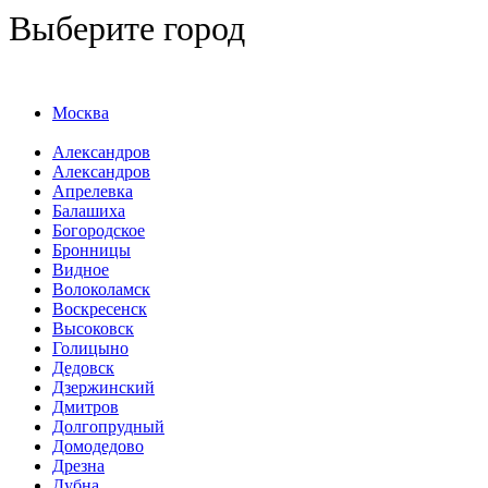
Выберите город
Москва
Александров
Александров
Апрелевка
Балашиха
Богородское
Бронницы
Видное
Волоколамск
Воскресенск
Высоковск
Голицыно
Дедовск
Дзержинский
Дмитров
Долгопрудный
Домодедово
Дрезна
Дубна