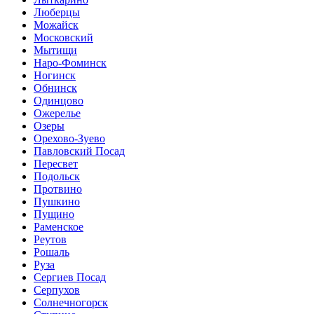
Люберцы
Можайск
Московский
Мытищи
Наро-Фоминск
Ногинск
Обнинск
Одинцово
Ожерелье
Озеры
Орехово-Зуево
Павловский Посад
Пересвет
Подольск
Протвино
Пушкино
Пущино
Раменское
Реутов
Рошаль
Руза
Сергиев Посад
Серпухов
Солнечногорск