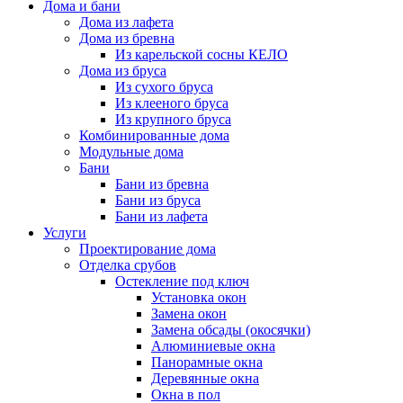
Дома и бани
Дома из лафета
Дома из бревна
Из карельской сосны КЕЛО
Дома из бруса
Из сухого бруса
Из клееного бруса
Из крупного бруса
Комбинированные дома
Модульные дома
Бани
Бани из бревна
Бани из бруса
Бани из лафета
Услуги
Проектирование дома
Отделка срубов
Остекление под ключ
Установка окон
Замена окон
Замена обсады (окосячки)
Алюминиевые окна
Панорамные окна
Деревянные окна
Окна в пол