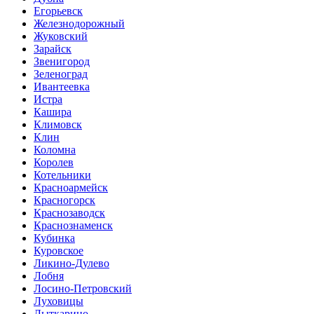
Егорьевск
Железнодорожный
Жуковский
Зарайск
Звенигород
Зеленоград
Ивантеевка
Истра
Кашира
Климовск
Клин
Коломна
Королев
Котельники
Красноармейск
Красногорск
Краснозаводск
Краснознаменск
Кубинка
Куровское
Ликино-Дулево
Лобня
Лосино-Петровский
Луховицы
Лыткарино