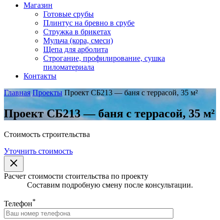
Магазин
Готовые срубы
Плинтус на бревно в срубе
Стружка в брикетах
Мульча (кора, смеси)
Щепа для арболита
Строгание, профилирование, сушка
пиломатериала
Контакты
Главная
Проекты
Проект СБ213 — баня с террасой, 35 м²
Проект СБ213 — баня с террасой, 35 м²
Стоимость строительства
Уточнить стоимость
Расчет стоимости стоительства по проекту
Составим подробную смену после консультации.
*
Телефон