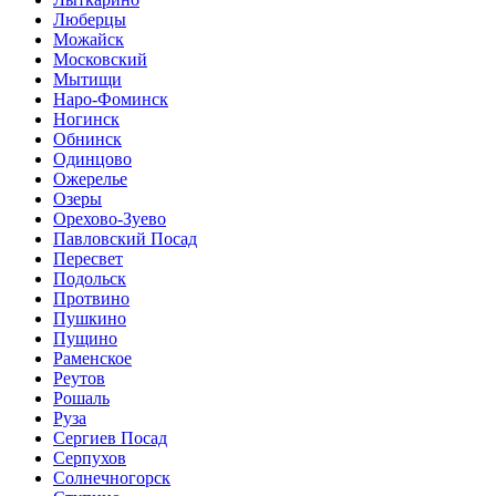
Люберцы
Можайск
Московский
Мытищи
Наро-Фоминск
Ногинск
Обнинск
Одинцово
Ожерелье
Озеры
Орехово-Зуево
Павловский Посад
Пересвет
Подольск
Протвино
Пушкино
Пущино
Раменское
Реутов
Рошаль
Руза
Сергиев Посад
Серпухов
Солнечногорск