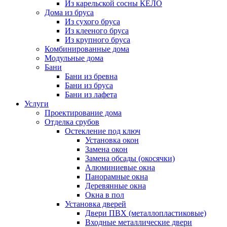
Из карельской сосны КЕЛО
Дома из бруса
Из сухого бруса
Из клееного бруса
Из крупного бруса
Комбинированные дома
Модульные дома
Бани
Бани из бревна
Бани из бруса
Бани из лафета
Услуги
Проектирование дома
Отделка срубов
Остекление под ключ
Установка окон
Замена окон
Замена обсады (окосячки)
Алюминиевые окна
Панорамные окна
Деревянные окна
Окна в пол
Установка дверей
Двери ПВХ (металлопластиковые)
Входные металлические двери