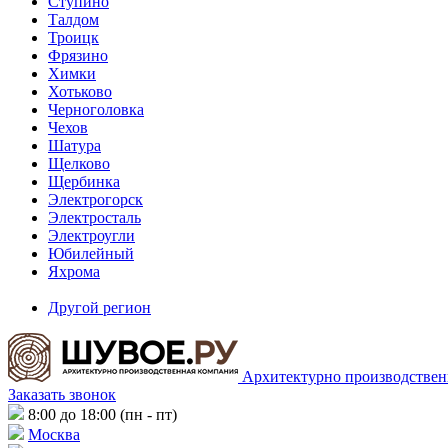
Ступино
Талдом
Троицк
Фрязино
Химки
Хотьково
Черноголовка
Чехов
Шатура
Щелково
Щербинка
Электрогорск
Электросталь
Электроугли
Юбилейный
Яхрома
Другой регион
Архитектурно производствен
Заказать звонок
8:00 до 18:00 (пн - пт)
Москва