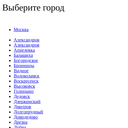
Выберите город
Москва
Александров
Александров
Апрелевка
Балашиха
Богородское
Бронницы
Видное
Волоколамск
Воскресенск
Высоковск
Голицыно
Дедовск
Дзержинский
Дмитров
Долгопрудный
Домодедово
Дрезна
Дубна