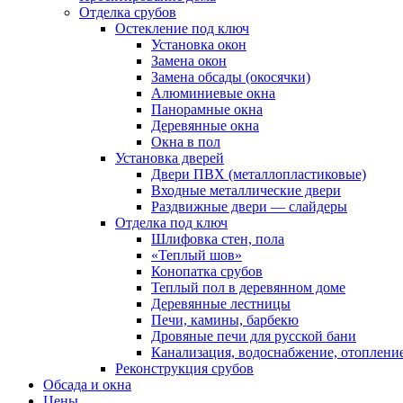
Отделка срубов
Остекление под ключ
Установка окон
Замена окон
Замена обсады (окосячки)
Алюминиевые окна
Панорамные окна
Деревянные окна
Окна в пол
Установка дверей
Двери ПВХ (металлопластиковые)
Входные металлические двери
Раздвижные двери — слайдеры
Отделка под ключ
Шлифовка стен, пола
«Теплый шов»
Конопатка срубов
Теплый пол в деревянном доме
Деревянные лестницы
Печи, камины, барбекю
Дровяные печи для русской бани
Канализация, водоснабжение, отоплени
Реконструкция срубов
Обсада и окна
Цены