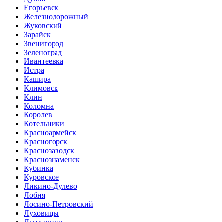
Егорьевск
Железнодорожный
Жуковский
Зарайск
Звенигород
Зеленоград
Ивантеевка
Истра
Кашира
Климовск
Клин
Коломна
Королев
Котельники
Красноармейск
Красногорск
Краснозаводск
Краснознаменск
Кубинка
Куровское
Ликино-Дулево
Лобня
Лосино-Петровский
Луховицы
Лыткарино