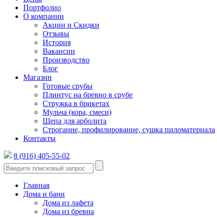
Портфолио
О компании
Акции и Скидки
Отзывы
История
Вакансии
Производство
Блог
Магазин
Готовые срубы
Плинтус на бревно в срубе
Стружка в брикетах
Мульча (кора, смеси)
Щепа для арболита
Строгание, профилирование, сушка пиломатериала
Контакты
8 (916) 405-55-02
Главная
Дома и бани
Дома из лафета
Дома из бревна