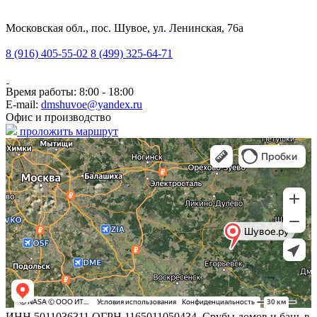
Московская обл., пос. Шувое, ул. Ленинская, 76а
8 (916) 405-55-02
8 (499) 325-64-71
Время работы: 8:00 - 18:00
E-mail:
dmshuvoe@yandex.ru
Офис и производство
проложить маршрут
ИНН 5011036311 ОГРН 1165011050434. Срубы домов и бань в