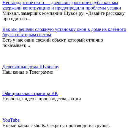
Нестандартное окно — дверь во фронтоне сруба: как мы
удержали конструкцию и предупредили проблемы усадки
Михаил, замерщик компании Шувое.ру: «Давайте расскажу
про один из...
Как мы решали сложную установку окон в доме из клеёного
бруса со вторым светом
Есть у нас один свежий объект, который отлично
показывает,...
Деревянные дома Шувое.ру
Наш канал в Телеграмме
Официальная страница ВК
Новости, видео с производства, акции
YouTube
Новый канал с shorts. Секреты производства срубов.