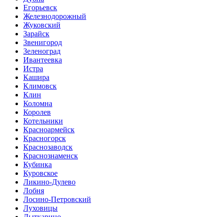
Егорьевск
Железнодорожный
Жуковский
Зарайск
Звенигород
Зеленоград
Ивантеевка
Истра
Кашира
Климовск
Клин
Коломна
Королев
Котельники
Красноармейск
Красногорск
Краснозаводск
Краснознаменск
Кубинка
Куровское
Ликино-Дулево
Лобня
Лосино-Петровский
Луховицы
Лыткарино