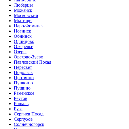
Люберцы
Можайск
Московский
Мытищи
Наро-Фоминск
Ногинск
Обнинск
Одинцово
Ожерелье
Озеры
Орехово-Зуево
Павловский Посад
Пересвет
Подольск
Протвино
Пушкино
Пущино
Раменское
Реутов
Рошаль
Руза
Сергиев Посад
Серпухов
Солнечногорск