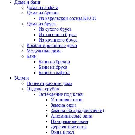
Дома и бани
Дома из лафета
Дома из бревна
Из карельской сосны КЕЛО
Дома из бруса
Из сухого бруса
Из клееного бруса
Из крупного бруса
Комбинированные дома
Модульные дома
Бани
Бани из бревна
Бани из бруса
Бани из лафета
Услуги
Проектирование дома
Отделка срубов
Остекление под ключ
Установка окон
Замена окон
Замена обсады (окосячки)
Алюминиевые окна
Панорамные окна
Деревянные окна
Окна в пол