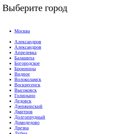
Выберите город
Москва
Александров
Александров
Апрелевка
Балашиха
Богородское
Бронницы
Видное
Волоколамск
Воскресенск
Высоковск
Голицыно
Дедовск
Дзержинский
Дмитров
Долгопрудный
Домодедово
Дрезна
Дубна