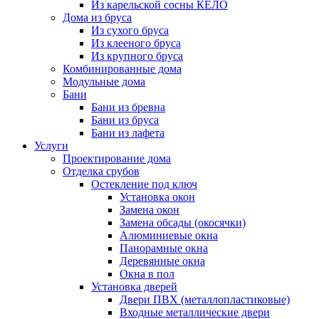
Из карельской сосны КЕЛО
Дома из бруса
Из сухого бруса
Из клееного бруса
Из крупного бруса
Комбинированные дома
Модульные дома
Бани
Бани из бревна
Бани из бруса
Бани из лафета
Услуги
Проектирование дома
Отделка срубов
Остекление под ключ
Установка окон
Замена окон
Замена обсады (окосячки)
Алюминиевые окна
Панорамные окна
Деревянные окна
Окна в пол
Установка дверей
Двери ПВХ (металлопластиковые)
Входные металлические двери