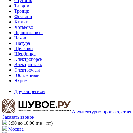
Ступино
Талдом
Троицк
Фрязино
Химки
Хотьково
Черноголовка
Чехов
Шатура
Щелково
Щербинка
Электрогорск
Электросталь
Электроугли
Юбилейный
Яхрома
Другой регион
Архитектурно производствен
Заказать звонок
8:00 до 18:00 (пн - пт)
Москва