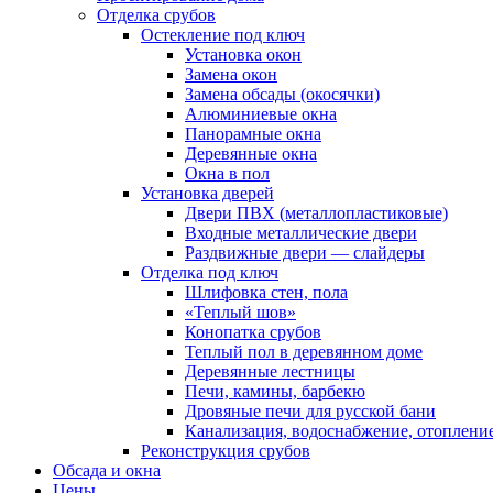
Отделка срубов
Остекление под ключ
Установка окон
Замена окон
Замена обсады (окосячки)
Алюминиевые окна
Панорамные окна
Деревянные окна
Окна в пол
Установка дверей
Двери ПВХ (металлопластиковые)
Входные металлические двери
Раздвижные двери — слайдеры
Отделка под ключ
Шлифовка стен, пола
«Теплый шов»
Конопатка срубов
Теплый пол в деревянном доме
Деревянные лестницы
Печи, камины, барбекю
Дровяные печи для русской бани
Канализация, водоснабжение, отоплени
Реконструкция срубов
Обсада и окна
Цены