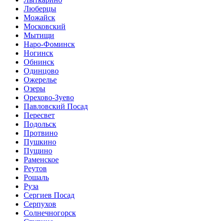
Люберцы
Можайск
Московский
Мытищи
Наро-Фоминск
Ногинск
Обнинск
Одинцово
Ожерелье
Озеры
Орехово-Зуево
Павловский Посад
Пересвет
Подольск
Протвино
Пушкино
Пущино
Раменское
Реутов
Рошаль
Руза
Сергиев Посад
Серпухов
Солнечногорск