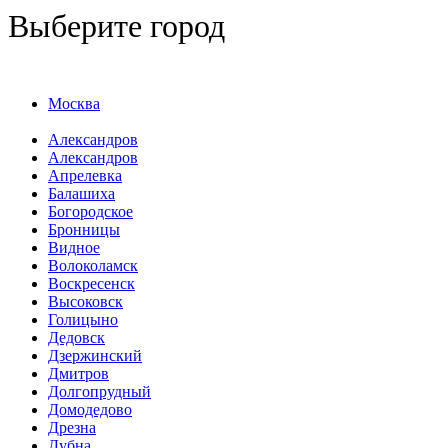
Выберите город
Москва
Александров
Александров
Апрелевка
Балашиха
Богородское
Бронницы
Видное
Волоколамск
Воскресенск
Высоковск
Голицыно
Дедовск
Дзержинский
Дмитров
Долгопрудный
Домодедово
Дрезна
Дубна