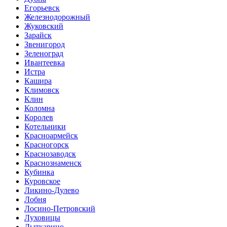
Егорьевск
Железнодорожный
Жуковский
Зарайск
Звенигород
Зеленоград
Ивантеевка
Истра
Кашира
Климовск
Клин
Коломна
Королев
Котельники
Красноармейск
Красногорск
Краснозаводск
Краснознаменск
Кубинка
Куровское
Ликино-Дулево
Лобня
Лосино-Петровский
Луховицы
Лыткарино