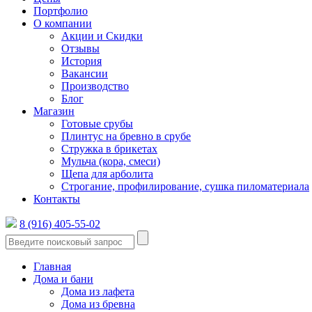
Портфолио
О компании
Акции и Скидки
Отзывы
История
Вакансии
Производство
Блог
Магазин
Готовые срубы
Плинтус на бревно в срубе
Стружка в брикетах
Мульча (кора, смеси)
Щепа для арболита
Строгание, профилирование, сушка пиломатериала
Контакты
8 (916) 405-55-02
Главная
Дома и бани
Дома из лафета
Дома из бревна