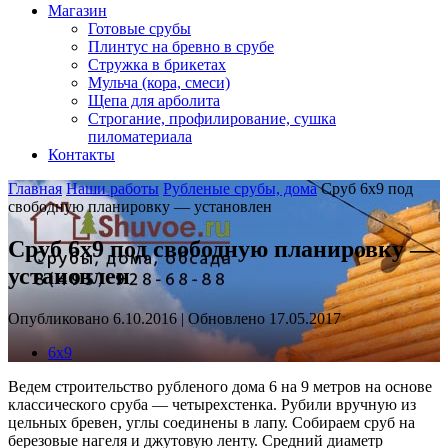
Магазин
Готовые срубы
Плинтус на бревно в срубе
Стружка в брикетах
Мульча (кора, смеси)
Щепа для арболита
Строгание, профилирование, сушка
пиломатериала
Контакты
Главная
Наши работы
Рубленые срубы, дома
Сруб 6х9 под
свободную планировку — установлен
Сруб 6х9 под свободную планировку —
установлен
Опубликовано 6.10.2016 | Обновлено 17.05.2017
6х9
Ведем строительство рубленого дома 6 на 9 метров на основе
классического сруба — четырехстенка. Рубили вручную из
цельных бревен, углы соединены в лапу. Собираем сруб на
березовые нагеля и джутовую ленту. Средний диаметр