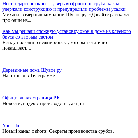
Нестандартное окно — дверь во фронтоне сруба: как мы
удержали конструкцию и предупредили проблемы усадки
Михаил, замерщик компании Шувое.ру: «Давайте расскажу
про один из...
Как мы решали сложную установку окон в доме из клеёного
бруса со вторым светом
Есть у нас один свежий объект, который отлично
показывает,...
Деревянные дома Шувое.ру
Наш канал в Телеграмме
Официальная страница ВК
Новости, видео с производства, акции
YouTube
Новый канал с shorts. Секреты производства срубов.