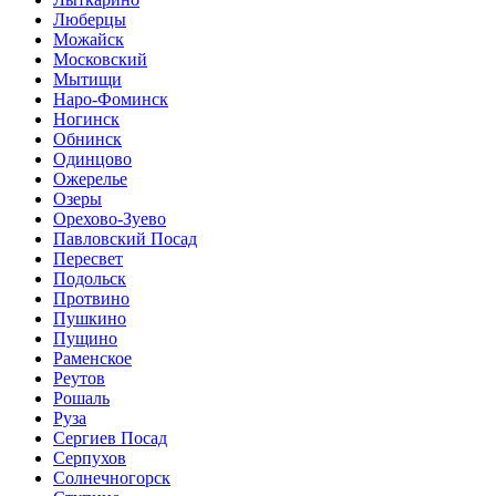
Люберцы
Можайск
Московский
Мытищи
Наро-Фоминск
Ногинск
Обнинск
Одинцово
Ожерелье
Озеры
Орехово-Зуево
Павловский Посад
Пересвет
Подольск
Протвино
Пушкино
Пущино
Раменское
Реутов
Рошаль
Руза
Сергиев Посад
Серпухов
Солнечногорск