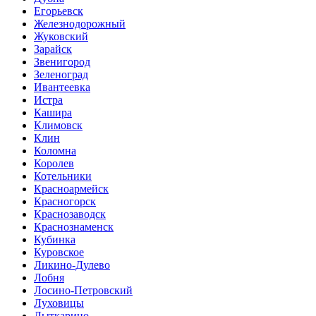
Егорьевск
Железнодорожный
Жуковский
Зарайск
Звенигород
Зеленоград
Ивантеевка
Истра
Кашира
Климовск
Клин
Коломна
Королев
Котельники
Красноармейск
Красногорск
Краснозаводск
Краснознаменск
Кубинка
Куровское
Ликино-Дулево
Лобня
Лосино-Петровский
Луховицы
Лыткарино