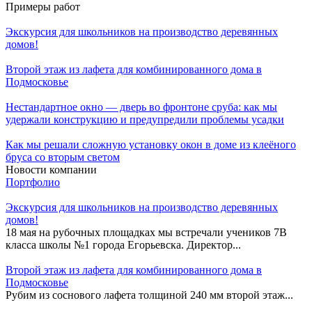
Примеры работ
Экскурсия для школьников на производство деревянных
домов!
Второй этаж из лафета для комбинированного дома в
Подмосковье
Нестандартное окно — дверь во фронтоне сруба: как мы
удержали конструкцию и предупредили проблемы усадки
Как мы решали сложную установку окон в доме из клеёного
бруса со вторым светом
Новости компании
Портфолио
Экскурсия для школьников на производство деревянных
домов!
18 мая на рубочных площадках мы встречали учеников 7В
класса школы №1 города Егорьевска. Директор...
Второй этаж из лафета для комбинированного дома в
Подмосковье
Рубим из соснового лафета толщиной 240 мм второй этаж...