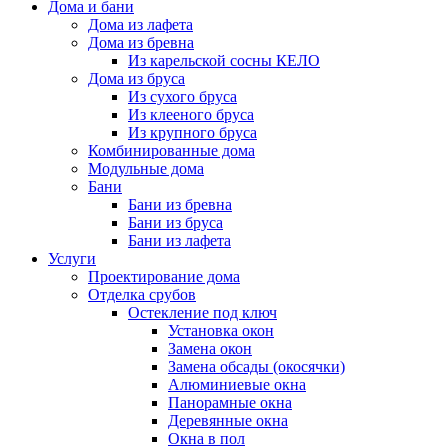
Дома и бани
Дома из лафета
Дома из бревна
Из карельской сосны КЕЛО
Дома из бруса
Из сухого бруса
Из клееного бруса
Из крупного бруса
Комбинированные дома
Модульные дома
Бани
Бани из бревна
Бани из бруса
Бани из лафета
Услуги
Проектирование дома
Отделка срубов
Остекление под ключ
Установка окон
Замена окон
Замена обсады (окосячки)
Алюминиевые окна
Панорамные окна
Деревянные окна
Окна в пол