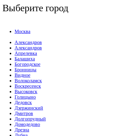
Выберите город
Москва
Александров
Александров
Апрелевка
Балашиха
Богородское
Бронницы
Видное
Волоколамск
Воскресенск
Высоковск
Голицыно
Дедовск
Дзержинский
Дмитров
Долгопрудный
Домодедово
Дрезна
Дубна