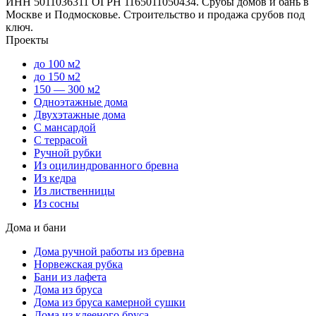
ИНН 5011036311 ОГРН 1165011050434. Срубы домов и бань в
Москве и Подмосковье. Строительство и продажа срубов под
ключ.
Проекты
до 100 м2
до 150 м2
150 — 300 м2
Одноэтажные дома
Двухэтажные дома
С мансардой
С террасой
Ручной рубки
Из оцилиндрованного бревна
Из кедра
Из лиственницы
Из сосны
Дома и бани
Дома ручной работы из бревна
Норвежская рубка
Бани из лафета
Дома из бруса
Дома из бруса камерной сушки
Дома из клееного бруса