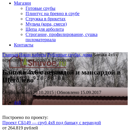
Магазин
Готовые срубы
Плинтус на бревно в срубе
Стружка в брикетах
Мульча (кора, смеси)
Щепа для арболита
Строгание, профилирование, сушка
пиломатериала
Контакты
Главная
Наши работы
Рубленые срубы, дома
Банька 4х6 с
верандой и мансардой в Щеголево
Банька 4х6 с верандой и мансардой в
Щеголево
Опубликовано 29.10.2015 | Обновлено 15.09.2017
4х6
Построено по проекту:
Проект СБ149 — сруб 4х8 под баньку с верандой
от 264.819 рублей