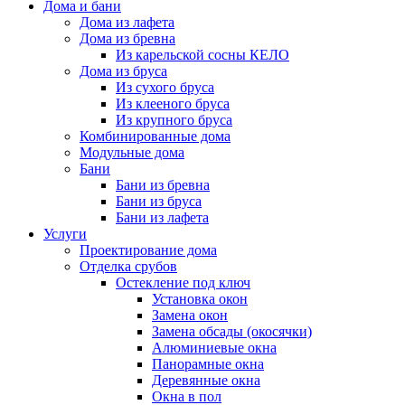
Дома и бани
Дома из лафета
Дома из бревна
Из карельской сосны КЕЛО
Дома из бруса
Из сухого бруса
Из клееного бруса
Из крупного бруса
Комбинированные дома
Модульные дома
Бани
Бани из бревна
Бани из бруса
Бани из лафета
Услуги
Проектирование дома
Отделка срубов
Остекление под ключ
Установка окон
Замена окон
Замена обсады (окосячки)
Алюминиевые окна
Панорамные окна
Деревянные окна
Окна в пол