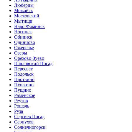
Люберцы
Можайск
Московский
Мытищи
Наро-Фоминск
Ногинск
Обнинск
Одинцово
Ожерелье
Озеры
Орехово-Зуево
Павловский Посад
Пересвет
Подольск
Протвино
Пушкино
Пущино
Раменское
Реутов
Рошаль
Руза
Сергиев Посад
Серпухов
Солнечногорск