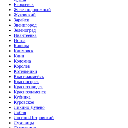
Егорьевск
Железнодорожный
Жуковский
Зарайск
Звенигород
Зеленоград
Ивантеевка
Истра
Кашира
Климовск
Клин
Коломна
Королев
Котельники
Красноармейск
Красногорск
Краснозаводск
Краснознаменск
Кубинка
Куровское
Ликино-Дулево
Лобня
Лосино-Петровский
Луховицы
Лыткарино