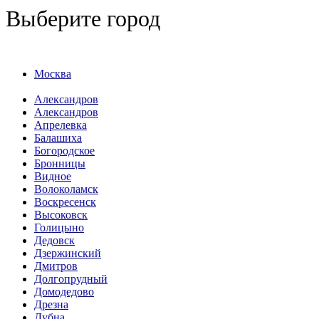
Выберите город
Москва
Александров
Александров
Апрелевка
Балашиха
Богородское
Бронницы
Видное
Волоколамск
Воскресенск
Высоковск
Голицыно
Дедовск
Дзержинский
Дмитров
Долгопрудный
Домодедово
Дрезна
Дубна