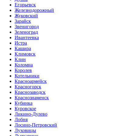
Егорьевск
Железнодорожный
Жуковский
Зарайск
Звенигород
Зеленоград
Ивантеевка
Истра
Кашира
Климовск
Клин
Коломна
Королев
Котельники
Красноармейск
Красногорск
Краснозаводск
Краснознаменск
Кубинка
Куровское
Ликино-Дулево
Лобня
Лосино-Петровский
Луховицы
Лыткарино