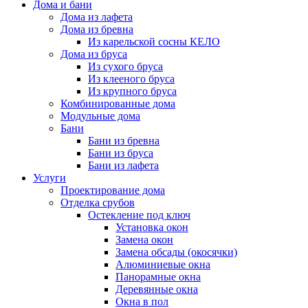
Дома и бани
Дома из лафета
Дома из бревна
Из карельской сосны КЕЛО
Дома из бруса
Из сухого бруса
Из клееного бруса
Из крупного бруса
Комбинированные дома
Модульные дома
Бани
Бани из бревна
Бани из бруса
Бани из лафета
Услуги
Проектирование дома
Отделка срубов
Остекление под ключ
Установка окон
Замена окон
Замена обсады (окосячки)
Алюминиевые окна
Панорамные окна
Деревянные окна
Окна в пол