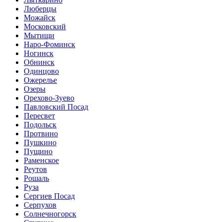
Люберцы
Можайск
Московский
Мытищи
Наро-Фоминск
Ногинск
Обнинск
Одинцово
Ожерелье
Озеры
Орехово-Зуево
Павловский Посад
Пересвет
Подольск
Протвино
Пушкино
Пущино
Раменское
Реутов
Рошаль
Руза
Сергиев Посад
Серпухов
Солнечногорск