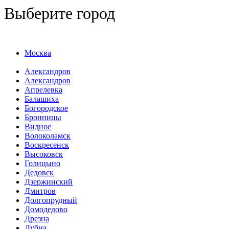
Выберите город
Москва
Александров
Александров
Апрелевка
Балашиха
Богородское
Бронницы
Видное
Волоколамск
Воскресенск
Высоковск
Голицыно
Дедовск
Дзержинский
Дмитров
Долгопрудный
Домодедово
Дрезна
Дубна