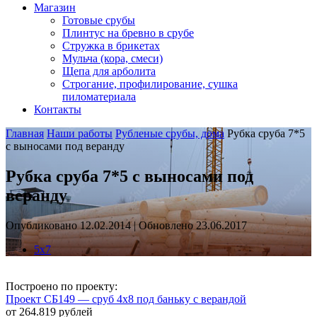
Магазин
Готовые срубы
Плинтус на бревно в срубе
Стружка в брикетах
Мульча (кора, смеси)
Щепа для арболита
Строгание, профилирование, сушка
пиломатериала
Контакты
Главная
Наши работы
Рубленые срубы, дома
Рубка сруба 7*5
с выносами под веранду
Рубка сруба 7*5 с выносами под
веранду
Опубликовано 12.02.2014 | Обновлено 23.06.2017
5х7
Построено по проекту:
Проект СБ149 — сруб 4х8 под баньку с верандой
от 264.819 рублей