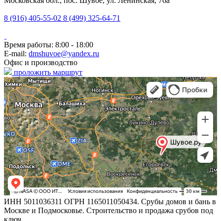
Московская обл., пос. Шувое, ул. Ленинская, 76а
8 (916) 405-55-02
8 (499) 325-64-71
Время работы: 8:00 - 18:00
E-mail:
dmshuvoe@yandex.ru
Офис и производство
проложить маршрут
ИНН 5011036311 ОГРН 1165011050434. Срубы домов и бань в
Москве и Подмосковье. Строительство и продажа срубов под
ключ.