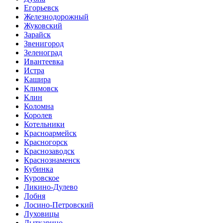
Егорьевск
Железнодорожный
Жуковский
Зарайск
Звенигород
Зеленоград
Ивантеевка
Истра
Кашира
Климовск
Клин
Коломна
Королев
Котельники
Красноармейск
Красногорск
Краснозаводск
Краснознаменск
Кубинка
Куровское
Ликино-Дулево
Лобня
Лосино-Петровский
Луховицы
Лыткарино