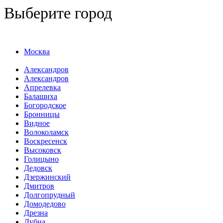
Выберите город
Москва
Александров
Александров
Апрелевка
Балашиха
Богородское
Бронницы
Видное
Волоколамск
Воскресенск
Высоковск
Голицыно
Дедовск
Дзержинский
Дмитров
Долгопрудный
Домодедово
Дрезна
Дубна