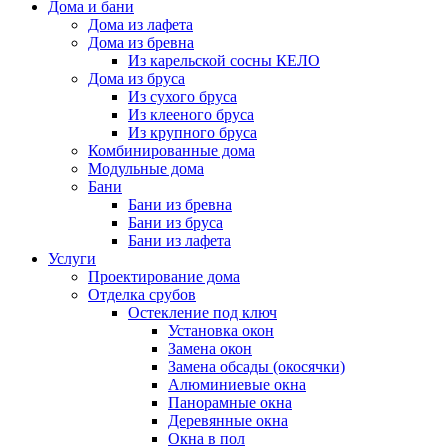
Дома и бани
Дома из лафета
Дома из бревна
Из карельской сосны КЕЛО
Дома из бруса
Из сухого бруса
Из клееного бруса
Из крупного бруса
Комбинированные дома
Модульные дома
Бани
Бани из бревна
Бани из бруса
Бани из лафета
Услуги
Проектирование дома
Отделка срубов
Остекление под ключ
Установка окон
Замена окон
Замена обсады (окосячки)
Алюминиевые окна
Панорамные окна
Деревянные окна
Окна в пол