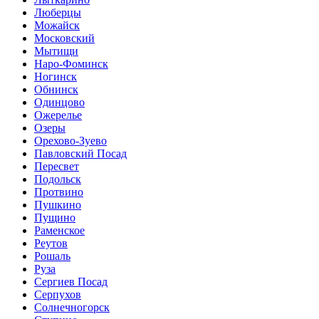
Люберцы
Можайск
Московский
Мытищи
Наро-Фоминск
Ногинск
Обнинск
Одинцово
Ожерелье
Озеры
Орехово-Зуево
Павловский Посад
Пересвет
Подольск
Протвино
Пушкино
Пущино
Раменское
Реутов
Рошаль
Руза
Сергиев Посад
Серпухов
Солнечногорск