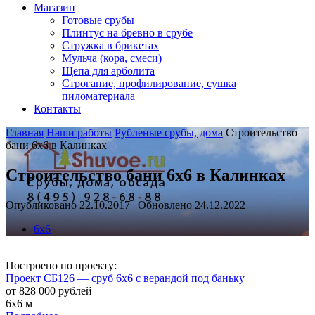
Магазин
Готовые срубы
Плинтус на бревно в срубе
Стружка в брикетах
Мульча (кора, смеси)
Щепа для арболита
Строгание, профилирование, сушка
пиломатериала
Контакты
Главная
Наши работы
Рубленые срубы, дома
Строительство
бани 6х6 в Калинках
Строительство бани 6х6 в Калинках
Опубликовано 22.10.2017 | Обновлено 24.12.2022
6х6
Построено по проекту:
Проект СБ126 — сруб 6х6 с верандой под баньку
от 828 000 рублей
6х6 м