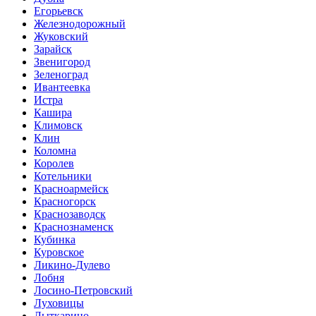
Егорьевск
Железнодорожный
Жуковский
Зарайск
Звенигород
Зеленоград
Ивантеевка
Истра
Кашира
Климовск
Клин
Коломна
Королев
Котельники
Красноармейск
Красногорск
Краснозаводск
Краснознаменск
Кубинка
Куровское
Ликино-Дулево
Лобня
Лосино-Петровский
Луховицы
Лыткарино