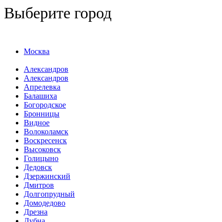
Выберите город
Москва
Александров
Александров
Апрелевка
Балашиха
Богородское
Бронницы
Видное
Волоколамск
Воскресенск
Высоковск
Голицыно
Дедовск
Дзержинский
Дмитров
Долгопрудный
Домодедово
Дрезна
Дубна