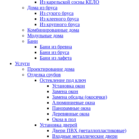
Из карельской сосны КЕЛО
Дома из бруса
Из сухого бруса
Из клееного бруса
Из крупного бруса
Комбинированные дома
Модульные дома
Бани
Бани из бревна
Бани из бруса
Бани из лафета
Услуги
Проектирование дома
Отделка срубов
Остекление под ключ
Установка окон
Замена окон
Замена обсады (окосячки)
Алюминиевые окна
Панорамные окна
Деревянные окна
Окна в пол
Установка дверей
Двери ПВХ (металлопластиковые)
Входные металлические двери