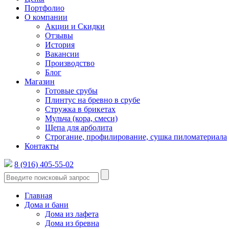
Портфолио
О компании
Акции и Скидки
Отзывы
История
Вакансии
Производство
Блог
Магазин
Готовые срубы
Плинтус на бревно в срубе
Стружка в брикетах
Мульча (кора, смеси)
Щепа для арболита
Строгание, профилирование, сушка пиломатериала
Контакты
8 (916) 405-55-02
Главная
Дома и бани
Дома из лафета
Дома из бревна