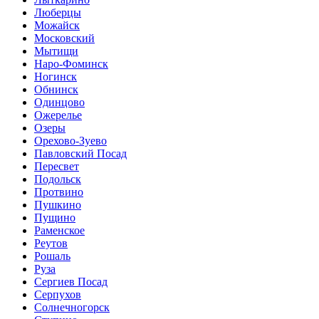
Люберцы
Можайск
Московский
Мытищи
Наро-Фоминск
Ногинск
Обнинск
Одинцово
Ожерелье
Озеры
Орехово-Зуево
Павловский Посад
Пересвет
Подольск
Протвино
Пушкино
Пущино
Раменское
Реутов
Рошаль
Руза
Сергиев Посад
Серпухов
Солнечногорск