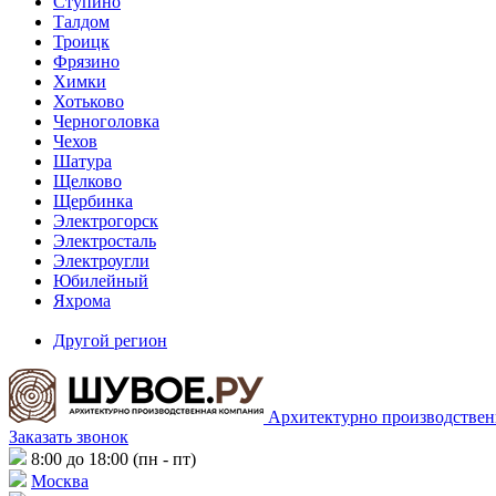
Ступино
Талдом
Троицк
Фрязино
Химки
Хотьково
Черноголовка
Чехов
Шатура
Щелково
Щербинка
Электрогорск
Электросталь
Электроугли
Юбилейный
Яхрома
Другой регион
Архитектурно производствен
Заказать звонок
8:00 до 18:00 (пн - пт)
Москва