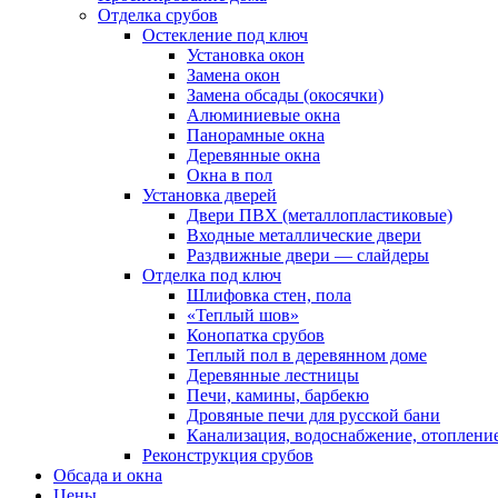
Отделка срубов
Остекление под ключ
Установка окон
Замена окон
Замена обсады (окосячки)
Алюминиевые окна
Панорамные окна
Деревянные окна
Окна в пол
Установка дверей
Двери ПВХ (металлопластиковые)
Входные металлические двери
Раздвижные двери — слайдеры
Отделка под ключ
Шлифовка стен, пола
«Теплый шов»
Конопатка срубов
Теплый пол в деревянном доме
Деревянные лестницы
Печи, камины, барбекю
Дровяные печи для русской бани
Канализация, водоснабжение, отоплени
Реконструкция срубов
Обсада и окна
Цены