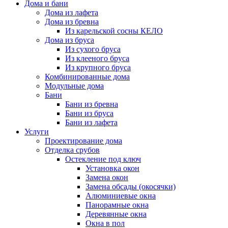
Дома и бани
Дома из лафета
Дома из бревна
Из карельской сосны КЕЛО
Дома из бруса
Из сухого бруса
Из клееного бруса
Из крупного бруса
Комбинированные дома
Модульные дома
Бани
Бани из бревна
Бани из бруса
Бани из лафета
Услуги
Проектирование дома
Отделка срубов
Остекление под ключ
Установка окон
Замена окон
Замена обсады (окосячки)
Алюминиевые окна
Панорамные окна
Деревянные окна
Окна в пол