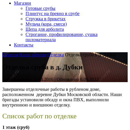
Магазин
Готовые срубы
Плинтус на бревно в срубе
Стружка в брикетах
Мульча (кора, смеси)
Щепа для арболита
Строгание, профилирование, сушка
пиломатериала
Контакты
Главная
Наши работы
Отделка
Отделка сруба в д. Дубки
Отделка сруба в д. Дубки
Опубликовано 11.04.2016 | Обновлено 6.09.2022
Завершены отделочные работы в рубленом доме,
расположенном деревне Дубки Московской области. Наши
бригады установили обсаду и окна ПВХ, выполнили
внутреннюю и внешнюю отделку.
Список работ по отделке
1 этаж (сруб)