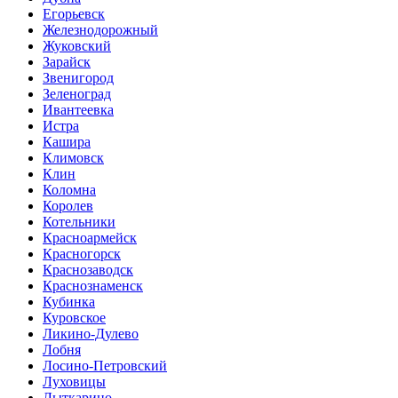
Егорьевск
Железнодорожный
Жуковский
Зарайск
Звенигород
Зеленоград
Ивантеевка
Истра
Кашира
Климовск
Клин
Коломна
Королев
Котельники
Красноармейск
Красногорск
Краснозаводск
Краснознаменск
Кубинка
Куровское
Ликино-Дулево
Лобня
Лосино-Петровский
Луховицы
Лыткарино