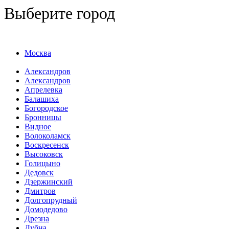
Выберите город
Москва
Александров
Александров
Апрелевка
Балашиха
Богородское
Бронницы
Видное
Волоколамск
Воскресенск
Высоковск
Голицыно
Дедовск
Дзержинский
Дмитров
Долгопрудный
Домодедово
Дрезна
Дубна