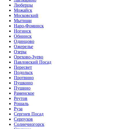
Люберцы
Можайск
Московский
Мытищи
Наро-Фоминск
Ногинск
Обнинск
Одинцово
Ожерелье
Озеры
Орехово-Зуево
Павловский Посад
Пересвет
Подольск
Протвино
Пушкино
Пущино
Раменское
Реутов
Рошаль
Руза
Сергиев Посад
Серпухов
Солнечногорск