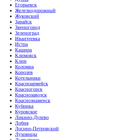
Егорьевск
Железнодорожный
Жуковский
Зарайск
Звенигород
Зеленоград
Ивантеевка
Истра
Кашира
Климовск
Клин
Коломна
Королев
Котельники
Красноармейск
Красногорск
Краснозаводск
Краснознаменск
Кубинка
Куровское
Ликино-Дулево
Лобня
Лосино-Петровский
Луховицы
Лыткарино