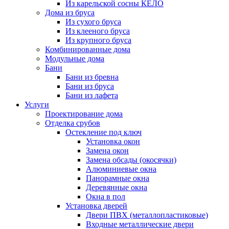
Из карельской сосны КЕЛО
Дома из бруса
Из сухого бруса
Из клееного бруса
Из крупного бруса
Комбинированные дома
Модульные дома
Бани
Бани из бревна
Бани из бруса
Бани из лафета
Услуги
Проектирование дома
Отделка срубов
Остекление под ключ
Установка окон
Замена окон
Замена обсады (окосячки)
Алюминиевые окна
Панорамные окна
Деревянные окна
Окна в пол
Установка дверей
Двери ПВХ (металлопластиковые)
Входные металлические двери