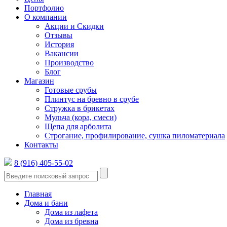
Портфолио
О компании
Акции и Скидки
Отзывы
История
Вакансии
Производство
Блог
Магазин
Готовые срубы
Плинтус на бревно в срубе
Стружка в брикетах
Мульча (кора, смеси)
Щепа для арболита
Строгание, профилирование, сушка пиломатериала
Контакты
8 (916) 405-55-02
Главная
Дома и бани
Дома из лафета
Дома из бревна