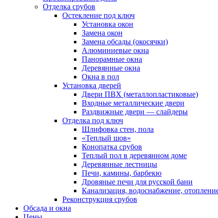
Отделка срубов
Остекление под ключ
Установка окон
Замена окон
Замена обсады (окосячки)
Алюминиевые окна
Панорамные окна
Деревянные окна
Окна в пол
Установка дверей
Двери ПВХ (металлопластиковые)
Входные металлические двери
Раздвижные двери — слайдеры
Отделка под ключ
Шлифовка стен, пола
«Теплый шов»
Конопатка срубов
Теплый пол в деревянном доме
Деревянные лестницы
Печи, камины, барбекю
Дровяные печи для русской бани
Канализация, водоснабжение, отоплени
Реконструкция срубов
Обсада и окна
Цены