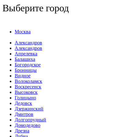
Выберите город
Москва
Александров
Александров
Апрелевка
Балашиха
Богородское
Бронницы
Видное
Волоколамск
Воскресенск
Высоковск
Голицыно
Дедовск
Дзержинский
Дмитров
Долгопрудный
Домодедово
Дрезна
Дубна