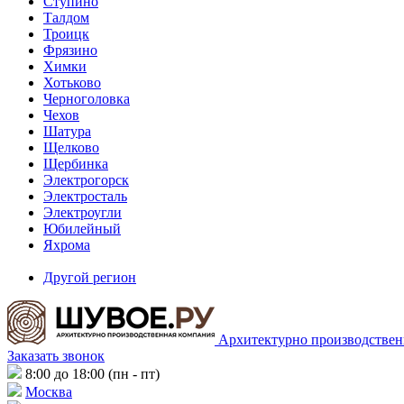
Ступино
Талдом
Троицк
Фрязино
Химки
Хотьково
Черноголовка
Чехов
Шатура
Щелково
Щербинка
Электрогорск
Электросталь
Электроугли
Юбилейный
Яхрома
Другой регион
Архитектурно производствен
Заказать звонок
8:00 до 18:00 (пн - пт)
Москва