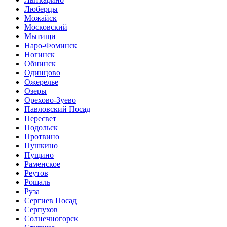
Люберцы
Можайск
Московский
Мытищи
Наро-Фоминск
Ногинск
Обнинск
Одинцово
Ожерелье
Озеры
Орехово-Зуево
Павловский Посад
Пересвет
Подольск
Протвино
Пушкино
Пущино
Раменское
Реутов
Рошаль
Руза
Сергиев Посад
Серпухов
Солнечногорск