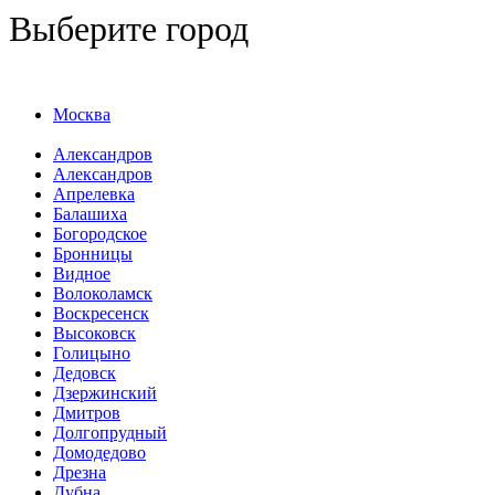
Выберите город
Москва
Александров
Александров
Апрелевка
Балашиха
Богородское
Бронницы
Видное
Волоколамск
Воскресенск
Высоковск
Голицыно
Дедовск
Дзержинский
Дмитров
Долгопрудный
Домодедово
Дрезна
Дубна