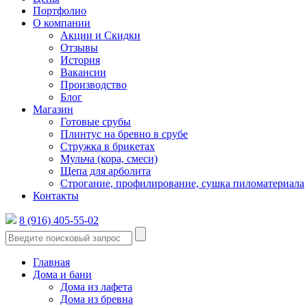
Портфолио
О компании
Акции и Скидки
Отзывы
История
Вакансии
Производство
Блог
Магазин
Готовые срубы
Плинтус на бревно в срубе
Стружка в брикетах
Мульча (кора, смеси)
Щепа для арболита
Строгание, профилирование, сушка пиломатериала
Контакты
8 (916) 405-55-02
Главная
Дома и бани
Дома из лафета
Дома из бревна