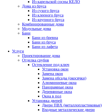
Из карельской сосны КЕЛО
Дома из бруса
Из сухого бруса
Из клееного бруса
Из крупного бруса
Комбинированные дома
Модульные дома
Бани
Бани из бревна
Бани из бруса
Бани из лафета
Услуги
Проектирование дома
Отделка срубов
Остекление под ключ
Установка окон
Замена окон
Замена обсады (окосячки)
Алюминиевые окна
Панорамные окна
Деревянные окна
Окна в пол
Установка дверей
Двери ПВХ (металлопластиковые)
Входные металлические двери