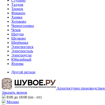
Ступино
Талдом
Троицк
Фрязино
Химки
Хотьково
Черноголовка
Чехов
Шатура
Щелково
Щербинка
Электрогорск
Электросталь
Электроугли
Юбилейный
Яхрома
Другой регион
Архитектурно производствен
Заказать звонок
8:00 до 18:00 (пн - пт)
Москва