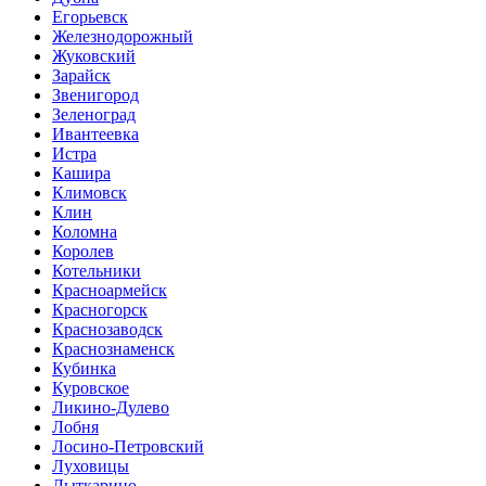
Егорьевск
Железнодорожный
Жуковский
Зарайск
Звенигород
Зеленоград
Ивантеевка
Истра
Кашира
Климовск
Клин
Коломна
Королев
Котельники
Красноармейск
Красногорск
Краснозаводск
Краснознаменск
Кубинка
Куровское
Ликино-Дулево
Лобня
Лосино-Петровский
Луховицы
Лыткарино