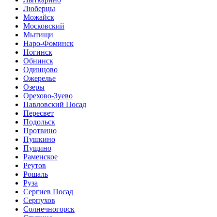
Люберцы
Можайск
Московский
Мытищи
Наро-Фоминск
Ногинск
Обнинск
Одинцово
Ожерелье
Озеры
Орехово-Зуево
Павловский Посад
Пересвет
Подольск
Протвино
Пушкино
Пущино
Раменское
Реутов
Рошаль
Руза
Сергиев Посад
Серпухов
Солнечногорск