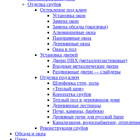
Отделка срубов
Остекление под ключ
Установка окон
Замена окон
Замена обсады (окосячки)
Алюминиевые окна
Панорамные окна
Деревянные окна
Окна в пол
Установка дверей
Двери ПВХ (металлопластиковые)
Входные металлические двери
Раздвижные двери — слайдеры
Отделка под ключ
Шлифовка стен, пола
«Теплый шов»
Конопатка срубов
Теплый пол в деревянном доме
Деревянные лестницы
Печи, камины, барбекю
Дровяные печи для русской бани
Канализация, водоснабжение, отоплени
Реконструкция срубов
Обсада и окна
Цены