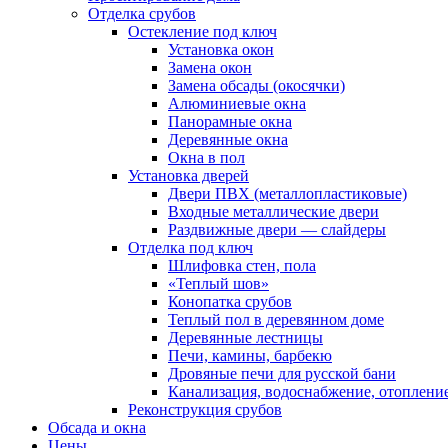
Отделка срубов
Остекление под ключ
Установка окон
Замена окон
Замена обсады (окосячки)
Алюминиевые окна
Панорамные окна
Деревянные окна
Окна в пол
Установка дверей
Двери ПВХ (металлопластиковые)
Входные металлические двери
Раздвижные двери — слайдеры
Отделка под ключ
Шлифовка стен, пола
«Теплый шов»
Конопатка срубов
Теплый пол в деревянном доме
Деревянные лестницы
Печи, камины, барбекю
Дровяные печи для русской бани
Канализация, водоснабжение, отоплени
Реконструкция срубов
Обсада и окна
Цены