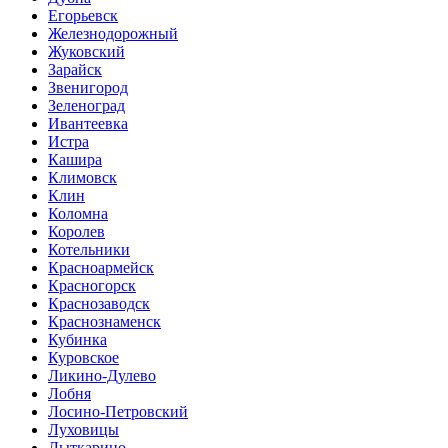
Егорьевск
Железнодорожный
Жуковский
Зарайск
Звенигород
Зеленоград
Ивантеевка
Истра
Кашира
Климовск
Клин
Коломна
Королев
Котельники
Красноармейск
Красногорск
Краснозаводск
Краснознаменск
Кубинка
Куровское
Ликино-Дулево
Лобня
Лосино-Петровский
Луховицы
Лыткарино