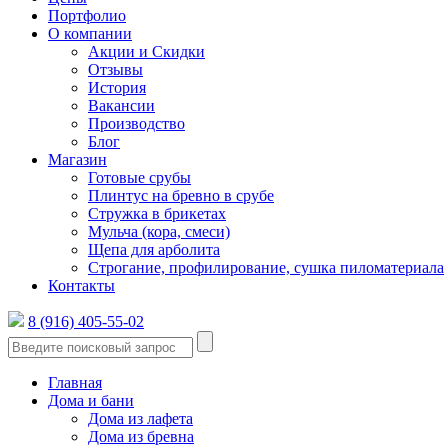
Портфолио
О компании
Акции и Скидки
Отзывы
История
Вакансии
Производство
Блог
Магазин
Готовые срубы
Плинтус на бревно в срубе
Стружка в брикетах
Мульча (кора, смеси)
Щепа для арболита
Строгание, профилирование, сушка пиломатериала
Контакты
8 (916) 405-55-02
Главная
Дома и бани
Дома из лафета
Дома из бревна