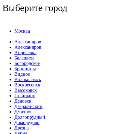
Выберите город
Москва
Александров
Александров
Апрелевка
Балашиха
Богородское
Бронницы
Видное
Волоколамск
Воскресенск
Высоковск
Голицыно
Дедовск
Дзержинский
Дмитров
Долгопрудный
Домодедово
Дрезна
Дубна