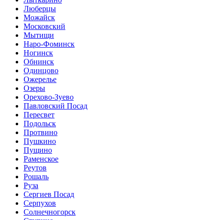
Люберцы
Можайск
Московский
Мытищи
Наро-Фоминск
Ногинск
Обнинск
Одинцово
Ожерелье
Озеры
Орехово-Зуево
Павловский Посад
Пересвет
Подольск
Протвино
Пушкино
Пущино
Раменское
Реутов
Рошаль
Руза
Сергиев Посад
Серпухов
Солнечногорск