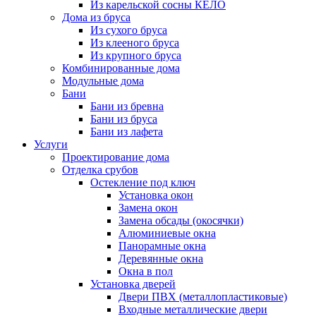
Из карельской сосны КЕЛО
Дома из бруса
Из сухого бруса
Из клееного бруса
Из крупного бруса
Комбинированные дома
Модульные дома
Бани
Бани из бревна
Бани из бруса
Бани из лафета
Услуги
Проектирование дома
Отделка срубов
Остекление под ключ
Установка окон
Замена окон
Замена обсады (окосячки)
Алюминиевые окна
Панорамные окна
Деревянные окна
Окна в пол
Установка дверей
Двери ПВХ (металлопластиковые)
Входные металлические двери