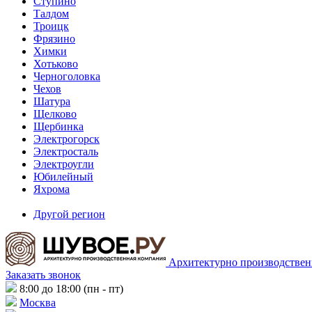
Ступино
Талдом
Троицк
Фрязино
Химки
Хотьково
Черноголовка
Чехов
Шатура
Щелково
Щербинка
Электрогорск
Электросталь
Электроугли
Юбилейный
Яхрома
Другой регион
Архитектурно производствен
Заказать звонок
8:00 до 18:00 (пн - пт)
Москва