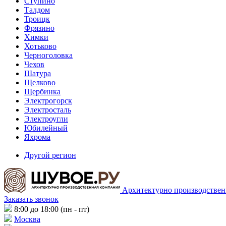
Ступино
Талдом
Троицк
Фрязино
Химки
Хотьково
Черноголовка
Чехов
Шатура
Щелково
Щербинка
Электрогорск
Электросталь
Электроугли
Юбилейный
Яхрома
Другой регион
Архитектурно производствен
Заказать звонок
8:00 до 18:00 (пн - пт)
Москва