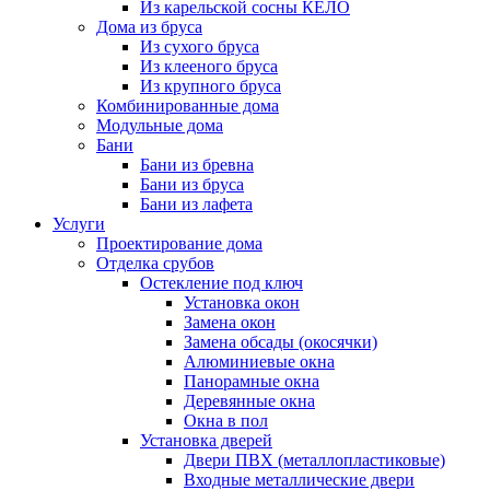
Из карельской сосны КЕЛО
Дома из бруса
Из сухого бруса
Из клееного бруса
Из крупного бруса
Комбинированные дома
Модульные дома
Бани
Бани из бревна
Бани из бруса
Бани из лафета
Услуги
Проектирование дома
Отделка срубов
Остекление под ключ
Установка окон
Замена окон
Замена обсады (окосячки)
Алюминиевые окна
Панорамные окна
Деревянные окна
Окна в пол
Установка дверей
Двери ПВХ (металлопластиковые)
Входные металлические двери