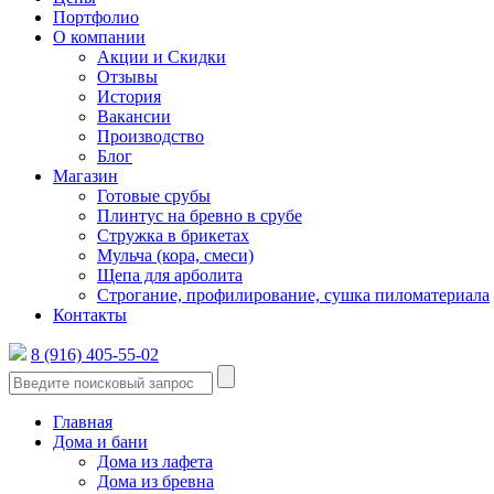
Портфолио
О компании
Акции и Скидки
Отзывы
История
Вакансии
Производство
Блог
Магазин
Готовые срубы
Плинтус на бревно в срубе
Стружка в брикетах
Мульча (кора, смеси)
Щепа для арболита
Строгание, профилирование, сушка пиломатериала
Контакты
8 (916) 405-55-02
Главная
Дома и бани
Дома из лафета
Дома из бревна