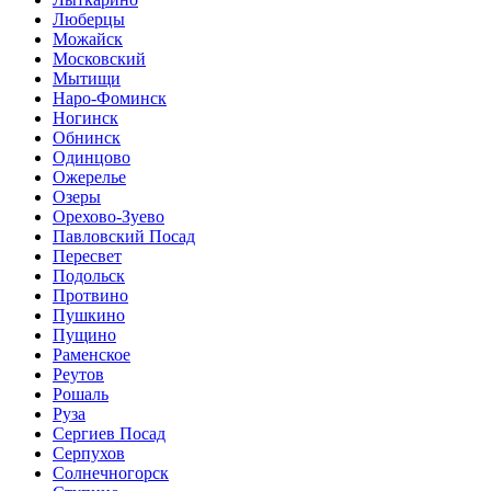
Люберцы
Можайск
Московский
Мытищи
Наро-Фоминск
Ногинск
Обнинск
Одинцово
Ожерелье
Озеры
Орехово-Зуево
Павловский Посад
Пересвет
Подольск
Протвино
Пушкино
Пущино
Раменское
Реутов
Рошаль
Руза
Сергиев Посад
Серпухов
Солнечногорск