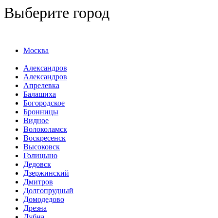
Выберите город
Москва
Александров
Александров
Апрелевка
Балашиха
Богородское
Бронницы
Видное
Волоколамск
Воскресенск
Высоковск
Голицыно
Дедовск
Дзержинский
Дмитров
Долгопрудный
Домодедово
Дрезна
Дубна