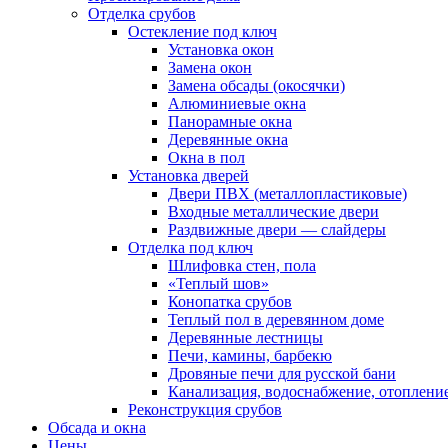
Отделка срубов
Остекление под ключ
Установка окон
Замена окон
Замена обсады (окосячки)
Алюминиевые окна
Панорамные окна
Деревянные окна
Окна в пол
Установка дверей
Двери ПВХ (металлопластиковые)
Входные металлические двери
Раздвижные двери — слайдеры
Отделка под ключ
Шлифовка стен, пола
«Теплый шов»
Конопатка срубов
Теплый пол в деревянном доме
Деревянные лестницы
Печи, камины, барбекю
Дровяные печи для русской бани
Канализация, водоснабжение, отоплени
Реконструкция срубов
Обсада и окна
Цены