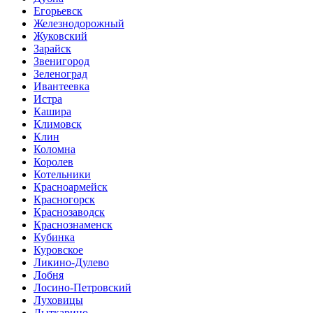
Егорьевск
Железнодорожный
Жуковский
Зарайск
Звенигород
Зеленоград
Ивантеевка
Истра
Кашира
Климовск
Клин
Коломна
Королев
Котельники
Красноармейск
Красногорск
Краснозаводск
Краснознаменск
Кубинка
Куровское
Ликино-Дулево
Лобня
Лосино-Петровский
Луховицы
Лыткарино