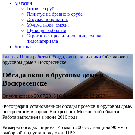
Магазин
Готовые срубы
Плинтус на бревно в срубе
Стружка в брикетах
Мульча (кора, смеси)
Щепа для арболита
Строгание, профилирование, сушка
пиломатериала
Контакты
Главная
Наши работы
Обсада, окна, наличники
Обсада окон в
брусовом доме в Воскресенске
Обсада окон в брусовом доме в
Воскресенске
Опубликовано 20.07.2016 | Обновлено 23.12.2023
Фотографии установленной обсады проемов в брусовом доме,
построенном в городе Воскресенск Московской области.
Работа выполнена в июне 2016 года.
Размеры обсады: ширина 145 мм и 200 мм, толщина 90 мм, с
выборкой под установку окон ПВХ.