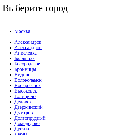
Выберите город
Москва
Александров
Александров
Апрелевка
Балашиха
Богородское
Бронницы
Видное
Волоколамск
Воскресенск
Высоковск
Голицыно
Дедовск
Дзержинский
Дмитров
Долгопрудный
Домодедово
Дрезна
Дубна