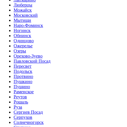
Люберцы
Можайск
Московский
Мытищи
Наро-Фоминск
Ногинск
Обнинск
Одинцово
Ожерелье
Озеры
Орехово-Зуево
Павловский Посад
Пересвет
Подольск
Протвино
Пушкино
Пущино
Раменское
Реутов
Рошаль
Руза
Сергиев Посад
Серпухов
Солнечногорск