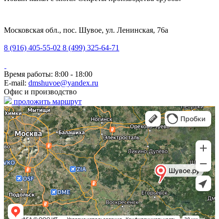
Московская обл., пос. Шувое, ул. Ленинская, 76а
8 (916) 405-55-02
8 (499) 325-64-71
Время работы: 8:00 - 18:00
E-mail:
dmshuvoe@yandex.ru
Офис и производство
проложить маршрут