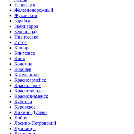
Егорьевск
Железнодорожный
Жуковский
Зарайск
Звенигород
Зеленоград
Ивантеевка
Истра
Кашира
Климовск
Клин
Коломна
Королев
Котельники
Красноармейск
Красногорск
Краснозаводск
Краснознаменск
Кубинка
Куровское
Ликино-Дулево
Лобня
Лосино-Петровский
Луховицы
Лыткарино