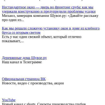
Нестандартное окно — дверь во фронтоне сруба: как мы
удержали конструкцию и предупредили проблемы усадки
Михаил, замерщик компании Шувое.ру: «Давайте расскажу
про один из...
Как мы решали сложную установку окон в доме из клеёного
бруса со вторым светом
Есть у нас один свежий объект, который отлично
показывает,...
Деревянные дома Шувое.ру
Наш канал в Телеграмме
Официальная страница ВК
Новости, видео с производства, акции
YouTube
Новый канал с shorts. Секреты производства срубов.