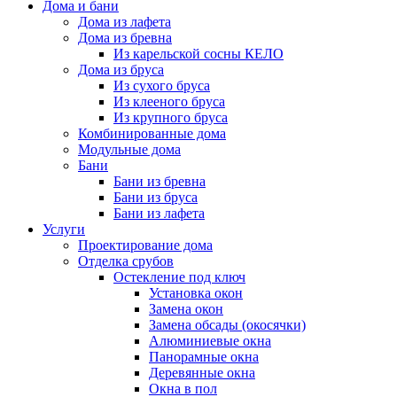
Дома и бани
Дома из лафета
Дома из бревна
Из карельской сосны КЕЛО
Дома из бруса
Из сухого бруса
Из клееного бруса
Из крупного бруса
Комбинированные дома
Модульные дома
Бани
Бани из бревна
Бани из бруса
Бани из лафета
Услуги
Проектирование дома
Отделка срубов
Остекление под ключ
Установка окон
Замена окон
Замена обсады (окосячки)
Алюминиевые окна
Панорамные окна
Деревянные окна
Окна в пол