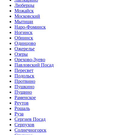
Люберцы
Можайск
Московский
Мытищи
Наро-Фоминск
Ногинск
Обнинск
Одинцово
Ожерелье
Озеры
Орехово-Зуево
Павловский Посад
Пересвет
Подольск
Протвино
Пушкино
Пущино
Раменское
Реутов
Рошаль
Руза
Сергиев Посад
Серпухов
Солнечногорск