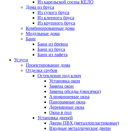
Из карельской сосны КЕЛО
Дома из бруса
Из сухого бруса
Из клееного бруса
Из крупного бруса
Комбинированные дома
Модульные дома
Бани
Бани из бревна
Бани из бруса
Бани из лафета
Услуги
Проектирование дома
Отделка срубов
Остекление под ключ
Установка окон
Замена окон
Замена обсады (окосячки)
Алюминиевые окна
Панорамные окна
Деревянные окна
Окна в пол
Установка дверей
Двери ПВХ (металлопластиковые)
Входные металлические двери