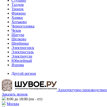
Ступино
Талдом
Троицк
Фрязино
Химки
Хотьково
Черноголовка
Чехов
Шатура
Щелково
Щербинка
Электрогорск
Электросталь
Электроугли
Юбилейный
Яхрома
Другой регион
Архитектурно производствен
Заказать звонок
8:00 до 18:00 (пн - пт)
Москва