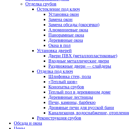
Отделка срубов
Остекление под ключ
Установка окон
Замена окон
Замена обсады (окосячки)
Алюминиевые окна
Панорамные окна
Деревянные окна
Окна в пол
Установка дверей
Двери ПВХ (металлопластиковые)
Входные металлические двери
Раздвижные двери — слайдеры
Отделка под ключ
Шлифовка стен, пола
«Теплый шов»
Конопатка срубов
Теплый пол в деревянном доме
Деревянные лестницы
Печи, камины, барбекю
Дровяные печи для русской бани
Канализация, водоснабжение, отоплени
Реконструкция срубов
Обсада и окна
Цены