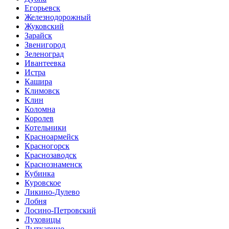
Егорьевск
Железнодорожный
Жуковский
Зарайск
Звенигород
Зеленоград
Ивантеевка
Истра
Кашира
Климовск
Клин
Коломна
Королев
Котельники
Красноармейск
Красногорск
Краснозаводск
Краснознаменск
Кубинка
Куровское
Ликино-Дулево
Лобня
Лосино-Петровский
Луховицы
Лыткарино