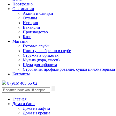
Портфолио
О компании
Акции и Скидки
Отзывы
История
Вакансии
Производство
Блог
Магазин
Готовые срубы
Плинтус на бревно в срубе
Стружка в брикетах
Мульча (кора, смеси)
Щепа для арболита
Строгание, профилирование, сушка пиломатериала
Контакты
8 (916) 405-55-02
Главная
Дома и бани
Дома из лафета
Дома из бревна