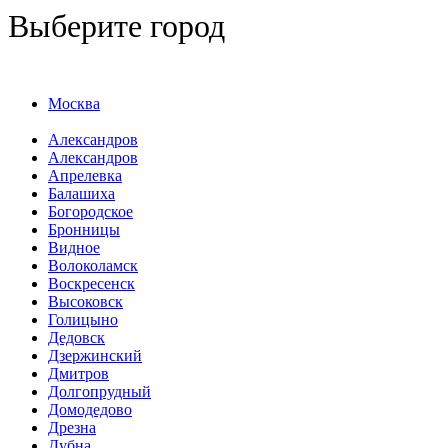
Выберите город
Москва
Александров
Александров
Апрелевка
Балашиха
Богородское
Бронницы
Видное
Волоколамск
Воскресенск
Высоковск
Голицыно
Дедовск
Дзержинский
Дмитров
Долгопрудный
Домодедово
Дрезна
Дубна