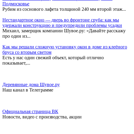
Подмосковье
Рубим из соснового лафета толщиной 240 мм второй этаж...
Нестандартное окно — дверь во фронтоне сруба: как мы
удержали конструкцию и предупредили проблемы усадки
Михаил, замерщик компании Шувое.ру: «Давайте расскажу
про один из...
Как мы решали сложную установку окон в доме из клеёного
бруса со вторым светом
Есть у нас один свежий объект, который отлично
показывает,...
Деревянные дома Шувое.ру
Наш канал в Телеграмме
Официальная страница ВК
Новости, видео с производства, акции