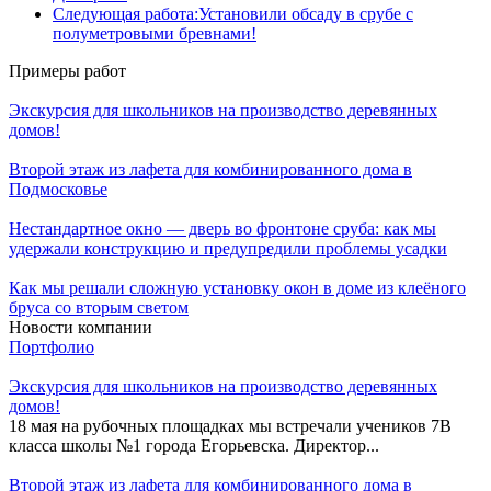
Следующая работа:
Установили обсаду в срубе с
полуметровыми бревнами!
Примеры работ
Экскурсия для школьников на производство деревянных
домов!
Второй этаж из лафета для комбинированного дома в
Подмосковье
Нестандартное окно — дверь во фронтоне сруба: как мы
удержали конструкцию и предупредили проблемы усадки
Как мы решали сложную установку окон в доме из клеёного
бруса со вторым светом
Новости компании
Портфолио
Экскурсия для школьников на производство деревянных
домов!
18 мая на рубочных площадках мы встречали учеников 7В
класса школы №1 города Егорьевска. Директор...
Второй этаж из лафета для комбинированного дома в