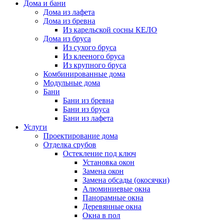
Дома и бани
Дома из лафета
Дома из бревна
Из карельской сосны КЕЛО
Дома из бруса
Из сухого бруса
Из клееного бруса
Из крупного бруса
Комбинированные дома
Модульные дома
Бани
Бани из бревна
Бани из бруса
Бани из лафета
Услуги
Проектирование дома
Отделка срубов
Остекление под ключ
Установка окон
Замена окон
Замена обсады (окосячки)
Алюминиевые окна
Панорамные окна
Деревянные окна
Окна в пол