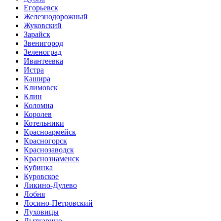
Егорьевск
Железнодорожный
Жуковский
Зарайск
Звенигород
Зеленоград
Ивантеевка
Истра
Кашира
Климовск
Клин
Коломна
Королев
Котельники
Красноармейск
Красногорск
Краснозаводск
Краснознаменск
Кубинка
Куровское
Ликино-Дулево
Лобня
Лосино-Петровский
Луховицы
Лыткарино