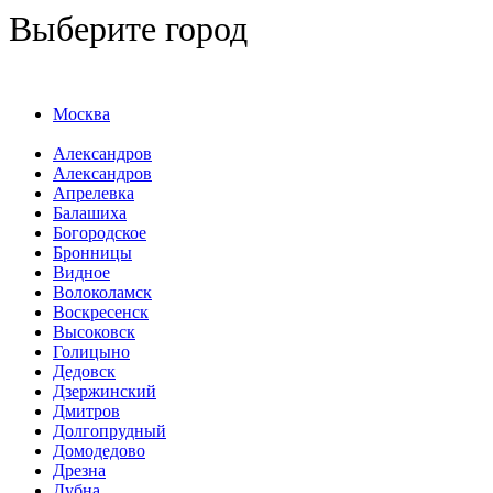
Выберите город
Москва
Александров
Александров
Апрелевка
Балашиха
Богородское
Бронницы
Видное
Волоколамск
Воскресенск
Высоковск
Голицыно
Дедовск
Дзержинский
Дмитров
Долгопрудный
Домодедово
Дрезна
Дубна