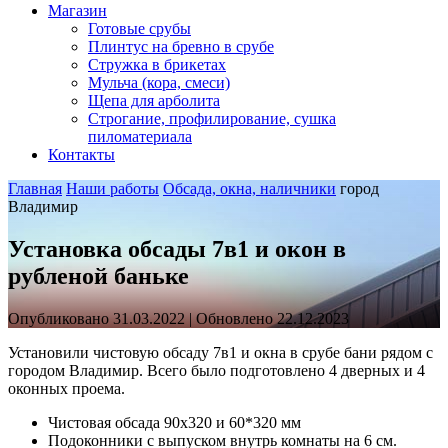
Магазин
Готовые срубы
Плинтус на бревно в срубе
Стружка в брикетах
Мульча (кора, смеси)
Щепа для арболита
Строгание, профилирование, сушка
пиломатериала
Контакты
Главная
Наши работы
Обсада, окна, наличники
город
Владимир
Установка обсады 7в1 и окон в
рубленой баньке
Опубликовано 31.03.2022 | Обновлено 22.12.2023
Установили чистовую обсаду 7в1 и окна в срубе бани рядом с
городом Владимир. Всего было подготовлено 4 дверных и 4
оконных проема.
Чистовая обсада 90х320 и 60*320 мм
Подоконники с выпуском внутрь комнаты на 6 см.