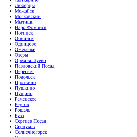
Люберцы
Можайск
Московский
Мытищи
Наро-Фоминск
Ногинск
Обнинск
Одинцово
Ожерелье
Озеры
Орехово-Зуево
Павловский Посад
Пересвет
Подольск
Протвино
Пушкино
Пущино
Раменское
Реутов
Рошаль
Руза
Сергиев Посад
Серпухов
Солнечногорск