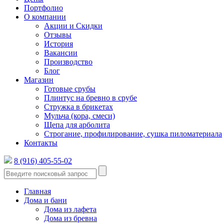
Портфолио
О компании
Акции и Скидки
Отзывы
История
Вакансии
Производство
Блог
Магазин
Готовые срубы
Плинтус на бревно в срубе
Стружка в брикетах
Мульча (кора, смеси)
Щепа для арболита
Строгание, профилирование, сушка пиломатериала
Контакты
8 (916) 405-55-02
Главная
Дома и бани
Дома из лафета
Дома из бревна