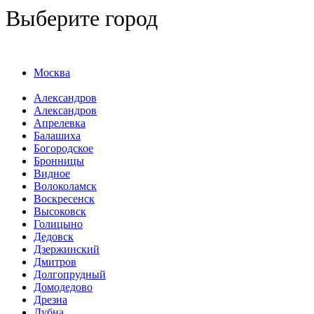
Выберите город
Москва
Александров
Александров
Апрелевка
Балашиха
Богородское
Бронницы
Видное
Волоколамск
Воскресенск
Высоковск
Голицыно
Дедовск
Дзержинский
Дмитров
Долгопрудный
Домодедово
Дрезна
Дубна