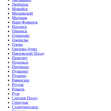
Люберцы
Можайск
Московский
Мытищи
Наро-Фоминск
Ногинск
Обнинск
Одинцово
Ожерелье
Озеры
Орехово-Зуево
Павловский Посад
Пересвет
Подольск
Протвино
Пушкино
Пущино
Раменское
Реутов
Рошаль
Руза
Сергиев Посад
Серпухов
Солнечногорск