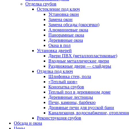
Отделка срубов
Остекление под ключ
Установка окон
Замена окон
Замена обсады (окосячки)
Алюминиевые окна
Панорамные окна
Деревянные окна
Окна в пол
Установка дверей
Двери ПВХ (металлопластиковые)
Входные металлические двери
Раздвижные двери — слайдеры
Отделка под ключ
Шлифовка стен, пола
«Теплый шов»
Конопатка срубов
Теплый пол в деревянном доме
Деревянные лестницы
Печи, камины, барбекю
Дровяные печи для русской бани
Канализация, водоснабжение, отоплени
Реконструкция срубов
Обсада и окна
Цены