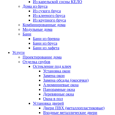
Из карельской сосны КЕЛО
Дома из бруса
Из сухого бруса
Из клееного бруса
Из крупного бруса
Комбинированные дома
Модульные дома
Бани
Бани из бревна
Бани из бруса
Бани из лафета
Услуги
Проектирование дома
Отделка срубов
Остекление под ключ
Установка окон
Замена окон
Замена обсады (окосячки)
Алюминиевые окна
Панорамные окна
Деревянные окна
Окна в пол
Установка дверей
Двери ПВХ (металлопластиковые)
Входные металлические двери