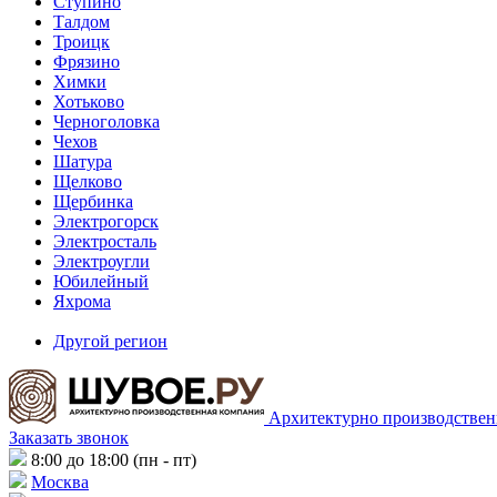
Ступино
Талдом
Троицк
Фрязино
Химки
Хотьково
Черноголовка
Чехов
Шатура
Щелково
Щербинка
Электрогорск
Электросталь
Электроугли
Юбилейный
Яхрома
Другой регион
Архитектурно производствен
Заказать звонок
8:00 до 18:00 (пн - пт)
Москва