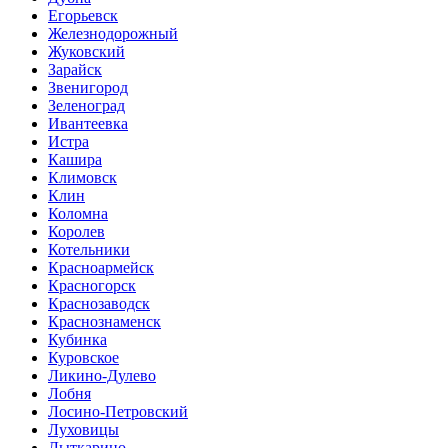
Егорьевск
Железнодорожный
Жуковский
Зарайск
Звенигород
Зеленоград
Ивантеевка
Истра
Кашира
Климовск
Клин
Коломна
Королев
Котельники
Красноармейск
Красногорск
Краснозаводск
Краснознаменск
Кубинка
Куровское
Ликино-Дулево
Лобня
Лосино-Петровский
Луховицы
Лыткарино