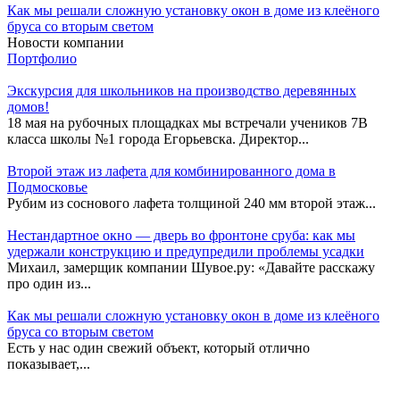
Как мы решали сложную установку окон в доме из клеёного
бруса со вторым светом
Новости компании
Портфолио
Экскурсия для школьников на производство деревянных
домов!
18 мая на рубочных площадках мы встречали учеников 7В
класса школы №1 города Егорьевска. Директор...
Второй этаж из лафета для комбинированного дома в
Подмосковье
Рубим из соснового лафета толщиной 240 мм второй этаж...
Нестандартное окно — дверь во фронтоне сруба: как мы
удержали конструкцию и предупредили проблемы усадки
Михаил, замерщик компании Шувое.ру: «Давайте расскажу
про один из...
Как мы решали сложную установку окон в доме из клеёного
бруса со вторым светом
Есть у нас один свежий объект, который отлично
показывает,...