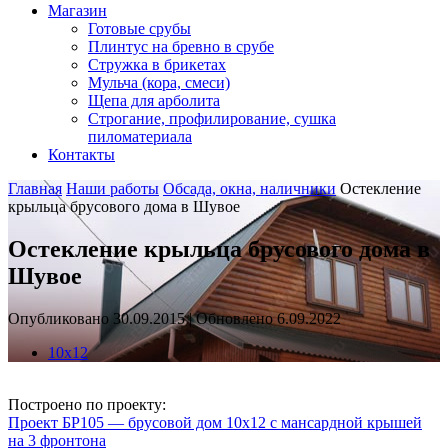
Магазин
Готовые срубы
Плинтус на бревно в срубе
Стружка в брикетах
Мульча (кора, смеси)
Щепа для арболита
Строгание, профилирование, сушка
пиломатериала
Контакты
Главная
Наши работы
Обсада, окна, наличники
Остекление
крыльца брусового дома в Шувое
Остекление крыльца брусового дома в
Шувое
Опубликовано 30.09.2015 | Обновлено 6.09.2022
10x12
Построено по проекту:
Проект БР105 — брусовой дом 10х12 с мансардной крышей
на 3 фронтона