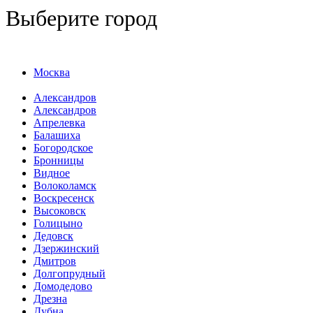
Выберите город
Москва
Александров
Александров
Апрелевка
Балашиха
Богородское
Бронницы
Видное
Волоколамск
Воскресенск
Высоковск
Голицыно
Дедовск
Дзержинский
Дмитров
Долгопрудный
Домодедово
Дрезна
Дубна