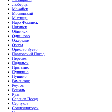
Люберцы
Можайск
Московский
Мытищи
Наро-Фоминск
Ногинск
Обнинск
Одинцово
Ожерелье
Озеры
Орехово-Зуево
Павловский Посад
Пересвет
Подольск
Протвино
Пушкино
Пущино
Раменское
Реутов
Рошаль
Руза
Сергиев Посад
Серпухов
Солнечногорск