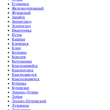
Егорьевск
Железнодорожный
Жуковский
Зарайск
Звенигород
Зеленоград
Ивантеевка
Истра
Кашира
Климовск
Клин
Коломна
Королев
Котельники
Красноармейск
Красногорск
Краснозаводск
Краснознаменск
Кубинка
Куровское
Ликино-Дулево
Лобня
Лосино-Петровский
Луховицы
Лыткарино