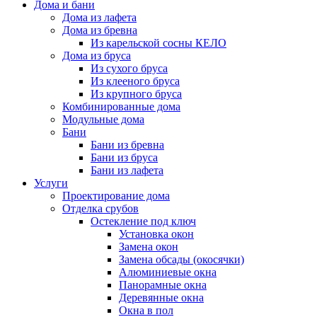
Дома и бани
Дома из лафета
Дома из бревна
Из карельской сосны КЕЛО
Дома из бруса
Из сухого бруса
Из клееного бруса
Из крупного бруса
Комбинированные дома
Модульные дома
Бани
Бани из бревна
Бани из бруса
Бани из лафета
Услуги
Проектирование дома
Отделка срубов
Остекление под ключ
Установка окон
Замена окон
Замена обсады (окосячки)
Алюминиевые окна
Панорамные окна
Деревянные окна
Окна в пол