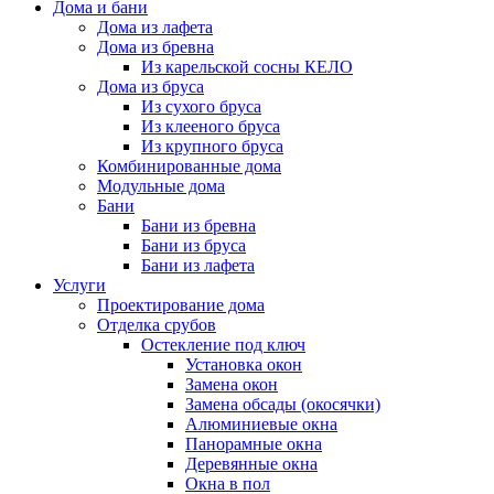
Дома и бани
Дома из лафета
Дома из бревна
Из карельской сосны КЕЛО
Дома из бруса
Из сухого бруса
Из клееного бруса
Из крупного бруса
Комбинированные дома
Модульные дома
Бани
Бани из бревна
Бани из бруса
Бани из лафета
Услуги
Проектирование дома
Отделка срубов
Остекление под ключ
Установка окон
Замена окон
Замена обсады (окосячки)
Алюминиевые окна
Панорамные окна
Деревянные окна
Окна в пол