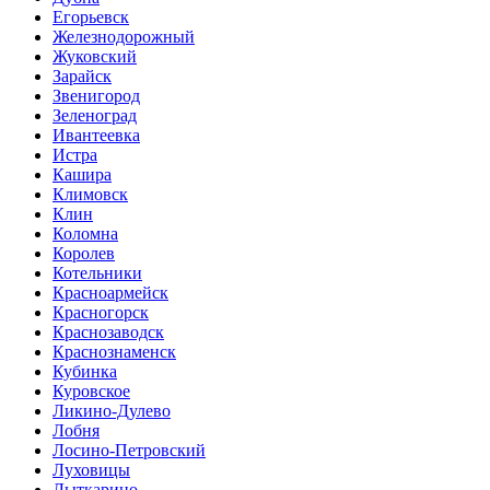
Егорьевск
Железнодорожный
Жуковский
Зарайск
Звенигород
Зеленоград
Ивантеевка
Истра
Кашира
Климовск
Клин
Коломна
Королев
Котельники
Красноармейск
Красногорск
Краснозаводск
Краснознаменск
Кубинка
Куровское
Ликино-Дулево
Лобня
Лосино-Петровский
Луховицы
Лыткарино