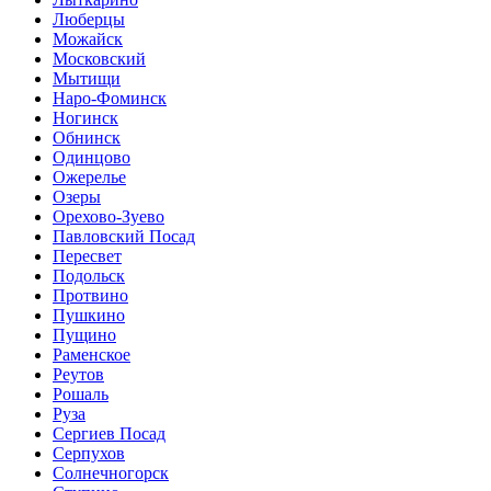
Люберцы
Можайск
Московский
Мытищи
Наро-Фоминск
Ногинск
Обнинск
Одинцово
Ожерелье
Озеры
Орехово-Зуево
Павловский Посад
Пересвет
Подольск
Протвино
Пушкино
Пущино
Раменское
Реутов
Рошаль
Руза
Сергиев Посад
Серпухов
Солнечногорск