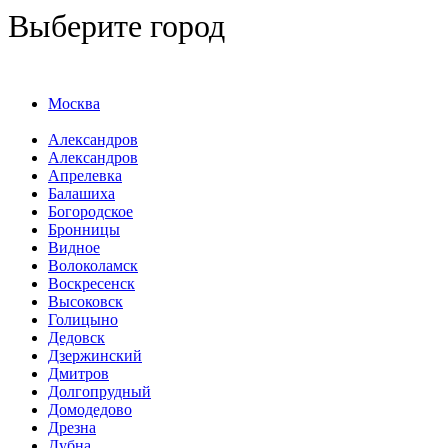
Выберите город
Москва
Александров
Александров
Апрелевка
Балашиха
Богородское
Бронницы
Видное
Волоколамск
Воскресенск
Высоковск
Голицыно
Дедовск
Дзержинский
Дмитров
Долгопрудный
Домодедово
Дрезна
Дубна