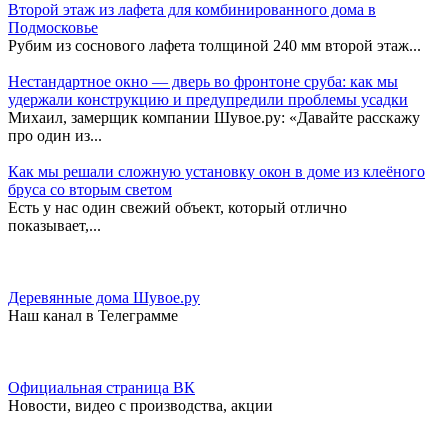
Второй этаж из лафета для комбинированного дома в
Подмосковье
Рубим из соснового лафета толщиной 240 мм второй этаж...
Нестандартное окно — дверь во фронтоне сруба: как мы
удержали конструкцию и предупредили проблемы усадки
Михаил, замерщик компании Шувое.ру: «Давайте расскажу
про один из...
Как мы решали сложную установку окон в доме из клеёного
бруса со вторым светом
Есть у нас один свежий объект, который отлично
показывает,...
Деревянные дома Шувое.ру
Наш канал в Телеграмме
Официальная страница ВК
Новости, видео с производства, акции