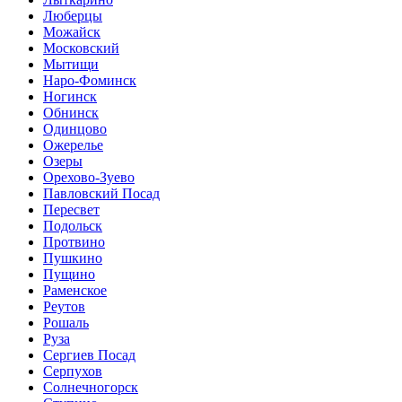
Люберцы
Можайск
Московский
Мытищи
Наро-Фоминск
Ногинск
Обнинск
Одинцово
Ожерелье
Озеры
Орехово-Зуево
Павловский Посад
Пересвет
Подольск
Протвино
Пушкино
Пущино
Раменское
Реутов
Рошаль
Руза
Сергиев Посад
Серпухов
Солнечногорск