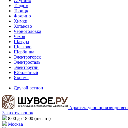
Ступино
Талдом
Троицк
Фрязино
Химки
Хотьково
Черноголовка
Чехов
Шатура
Щелково
Щербинка
Электрогорск
Электросталь
Электроугли
Юбилейный
Яхрома
Другой регион
Архитектурно производствен
Заказать звонок
8:00 до 18:00 (пн - пт)
Москва