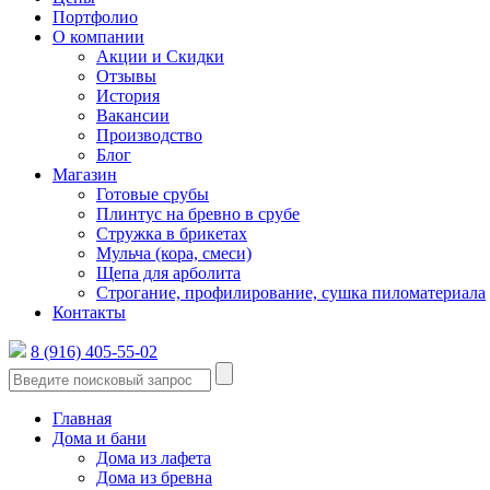
Портфолио
О компании
Акции и Скидки
Отзывы
История
Вакансии
Производство
Блог
Магазин
Готовые срубы
Плинтус на бревно в срубе
Стружка в брикетах
Мульча (кора, смеси)
Щепа для арболита
Строгание, профилирование, сушка пиломатериала
Контакты
8 (916) 405-55-02
Главная
Дома и бани
Дома из лафета
Дома из бревна