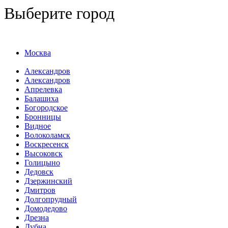
Выберите город
Москва
Александров
Александров
Апрелевка
Балашиха
Богородское
Бронницы
Видное
Волоколамск
Воскресенск
Высоковск
Голицыно
Дедовск
Дзержинский
Дмитров
Долгопрудный
Домодедово
Дрезна
Дубна