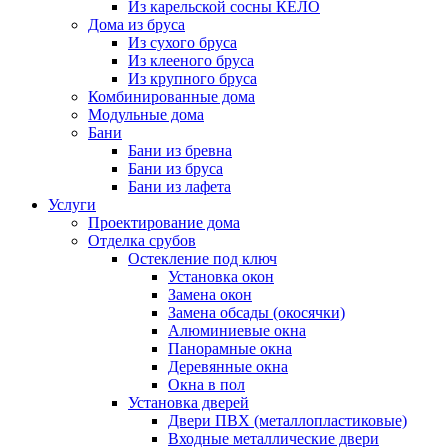
Из карельской сосны КЕЛО
Дома из бруса
Из сухого бруса
Из клееного бруса
Из крупного бруса
Комбинированные дома
Модульные дома
Бани
Бани из бревна
Бани из бруса
Бани из лафета
Услуги
Проектирование дома
Отделка срубов
Остекление под ключ
Установка окон
Замена окон
Замена обсады (окосячки)
Алюминиевые окна
Панорамные окна
Деревянные окна
Окна в пол
Установка дверей
Двери ПВХ (металлопластиковые)
Входные металлические двери