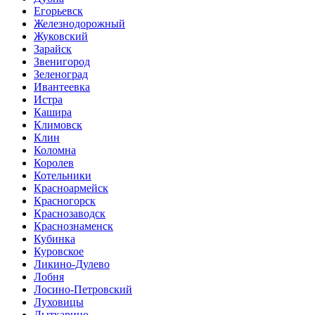
Егорьевск
Железнодорожный
Жуковский
Зарайск
Звенигород
Зеленоград
Ивантеевка
Истра
Кашира
Климовск
Клин
Коломна
Королев
Котельники
Красноармейск
Красногорск
Краснозаводск
Краснознаменск
Кубинка
Куровское
Ликино-Дулево
Лобня
Лосино-Петровский
Луховицы
Лыткарино