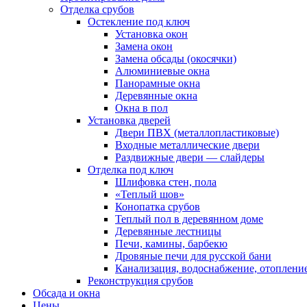
Отделка срубов
Остекление под ключ
Установка окон
Замена окон
Замена обсады (окосячки)
Алюминиевые окна
Панорамные окна
Деревянные окна
Окна в пол
Установка дверей
Двери ПВХ (металлопластиковые)
Входные металлические двери
Раздвижные двери — слайдеры
Отделка под ключ
Шлифовка стен, пола
«Теплый шов»
Конопатка срубов
Теплый пол в деревянном доме
Деревянные лестницы
Печи, камины, барбекю
Дровяные печи для русской бани
Канализация, водоснабжение, отоплени
Реконструкция срубов
Обсада и окна
Цены