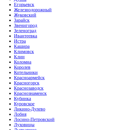
Егорьевск
Железнодорожный
Жуковский
Зарайск
Звенигород
Зеленоград
Ивантеевка
Истра
Кашира
Климовск
Клин
Коломна
Королев
Котельники
Красноармейск
Красногорск
Краснозаводск
Краснознаменск
Кубинка
Куровское
Ликино-Дулево
Лобня
Лосино-Петровский
Луховицы
Лыткарино