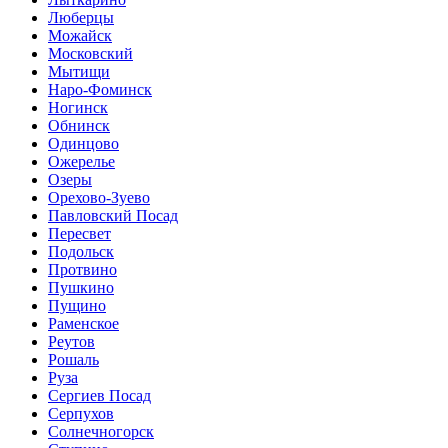
Люберцы
Можайск
Московский
Мытищи
Наро-Фоминск
Ногинск
Обнинск
Одинцово
Ожерелье
Озеры
Орехово-Зуево
Павловский Посад
Пересвет
Подольск
Протвино
Пушкино
Пущино
Раменское
Реутов
Рошаль
Руза
Сергиев Посад
Серпухов
Солнечногорск