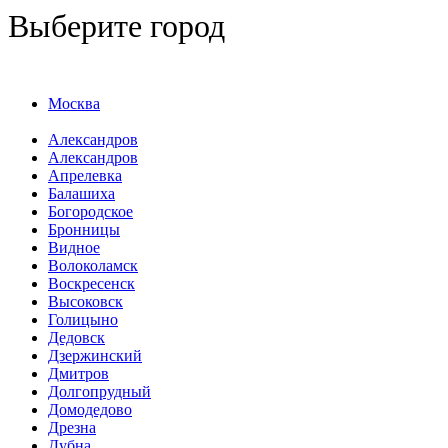
Выберите город
Москва
Александров
Александров
Апрелевка
Балашиха
Богородское
Бронницы
Видное
Волоколамск
Воскресенск
Высоковск
Голицыно
Дедовск
Дзержинский
Дмитров
Долгопрудный
Домодедово
Дрезна
Дубна