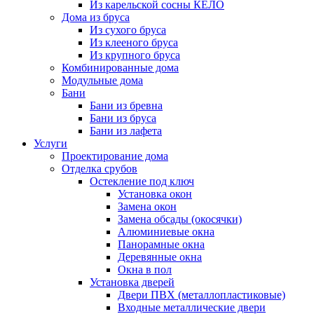
Из карельской сосны КЕЛО
Дома из бруса
Из сухого бруса
Из клееного бруса
Из крупного бруса
Комбинированные дома
Модульные дома
Бани
Бани из бревна
Бани из бруса
Бани из лафета
Услуги
Проектирование дома
Отделка срубов
Остекление под ключ
Установка окон
Замена окон
Замена обсады (окосячки)
Алюминиевые окна
Панорамные окна
Деревянные окна
Окна в пол
Установка дверей
Двери ПВХ (металлопластиковые)
Входные металлические двери