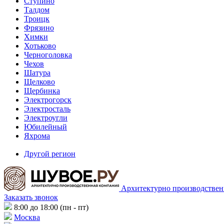
Ступино
Талдом
Троицк
Фрязино
Химки
Хотьково
Черноголовка
Чехов
Шатура
Щелково
Щербинка
Электрогорск
Электросталь
Электроугли
Юбилейный
Яхрома
Другой регион
Архитектурно производствен
Заказать звонок
8:00 до 18:00 (пн - пт)
Москва