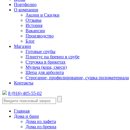
Портфолио
О компании
Акции и Скидки
Отзывы
История
Вакансии
Производство
Блог
Магазин
Готовые срубы
Плинтус на бревно в срубе
Стружка в брикетах
Мульча (кора, смеси)
Щепа для арболита
Строгание, профилирование, сушка пиломатериала
Контакты
8 (916) 405-55-02
Главная
Дома и бани
Дома из лафета
Дома из бревна