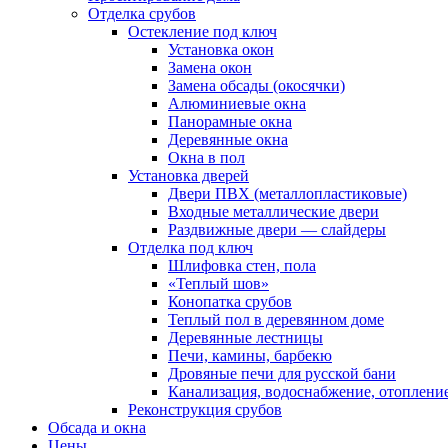
Отделка срубов
Остекление под ключ
Установка окон
Замена окон
Замена обсады (окосячки)
Алюминиевые окна
Панорамные окна
Деревянные окна
Окна в пол
Установка дверей
Двери ПВХ (металлопластиковые)
Входные металлические двери
Раздвижные двери — слайдеры
Отделка под ключ
Шлифовка стен, пола
«Теплый шов»
Конопатка срубов
Теплый пол в деревянном доме
Деревянные лестницы
Печи, камины, барбекю
Дровяные печи для русской бани
Канализация, водоснабжение, отоплени
Реконструкция срубов
Обсада и окна
Цены