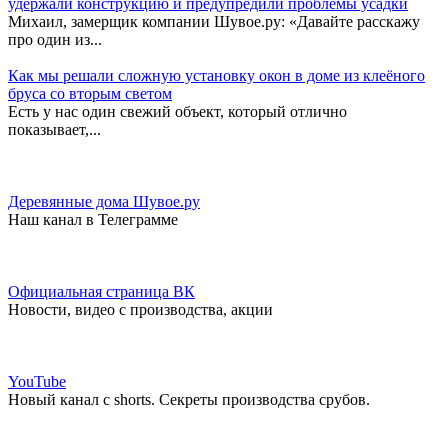
удержали конструкцию и предупредили проблемы усадки
Михаил, замерщик компании Шувое.ру: «Давайте расскажу
про один из...
Как мы решали сложную установку окон в доме из клеёного
бруса со вторым светом
Есть у нас один свежий объект, который отлично
показывает,...
Деревянные дома Шувое.ру
Наш канал в Телеграмме
Официальная страница ВК
Новости, видео с производства, акции
YouTube
Новый канал с shorts. Секреты производства срубов.