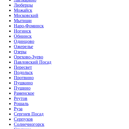
Люберцы
Можайск
Московский
Мытищи
Наро-Фоминск
Ногинск
Обнинск
Одинцово
Ожерелье
Озеры
Орехово-Зуево
Павловский Посад
Пересвет
Подольск
Протвино
Пушкино
Пущино
Раменское
Реутов
Рошаль
Руза
Сергиев Посад
Серпухов
Солнечногорск