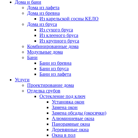
Дома и бани
Дома из лафета
Дома из бревна
Из карельской сосны КЕЛО
Дома из бруса
Из сухого бруса
Из клееного бруса
Из крупного бруса
Комбинированные дома
Модульные дома
Бани
Бани из бревна
Бани из бруса
Бани из лафета
Услуги
Проектирование дома
Отделка срубов
Остекление под ключ
Установка окон
Замена окон
Замена обсады (окосячки)
Алюминиевые окна
Панорамные окна
Деревянные окна
Окна в пол