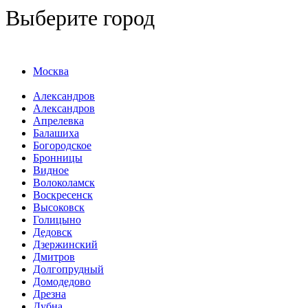
Выберите город
Москва
Александров
Александров
Апрелевка
Балашиха
Богородское
Бронницы
Видное
Волоколамск
Воскресенск
Высоковск
Голицыно
Дедовск
Дзержинский
Дмитров
Долгопрудный
Домодедово
Дрезна
Дубна