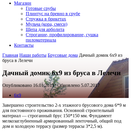
Магазин
Готовые срубы
Плинтус на бревно в срубе
Стружка в брикетах
Мульча (кора, смеси)
Щепа для арболита
Строгание, профилирование, сушка
пиломатериала
Контакты
Главная
Наши работы
Брусовые дома
Дачный домик 6х9 из
бруса в Лелечи
Дачный домик 6х9 из бруса в Лелечи
Опубликовано 16.01.2013 | Обновлено 5.07.2017
6х9
Завершено строительство 2-х этажного брусового дома 6*9 м
для постоянного проживания. Основной строительный
материал — строганный брус 150*150 мм. Фундамент
мелкозаглубненный армированный ленточный, общий под
дом и холодную террасу (размер террасы 3*2,5 м).