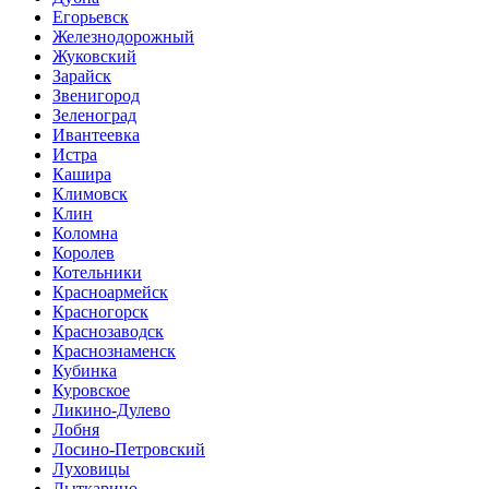
Егорьевск
Железнодорожный
Жуковский
Зарайск
Звенигород
Зеленоград
Ивантеевка
Истра
Кашира
Климовск
Клин
Коломна
Королев
Котельники
Красноармейск
Красногорск
Краснозаводск
Краснознаменск
Кубинка
Куровское
Ликино-Дулево
Лобня
Лосино-Петровский
Луховицы
Лыткарино