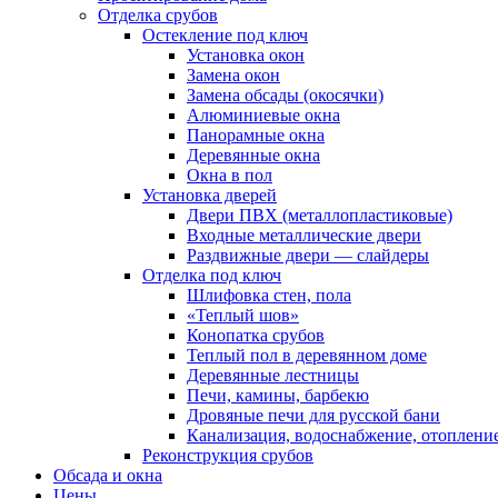
Отделка срубов
Остекление под ключ
Установка окон
Замена окон
Замена обсады (окосячки)
Алюминиевые окна
Панорамные окна
Деревянные окна
Окна в пол
Установка дверей
Двери ПВХ (металлопластиковые)
Входные металлические двери
Раздвижные двери — слайдеры
Отделка под ключ
Шлифовка стен, пола
«Теплый шов»
Конопатка срубов
Теплый пол в деревянном доме
Деревянные лестницы
Печи, камины, барбекю
Дровяные печи для русской бани
Канализация, водоснабжение, отоплени
Реконструкция срубов
Обсада и окна
Цены