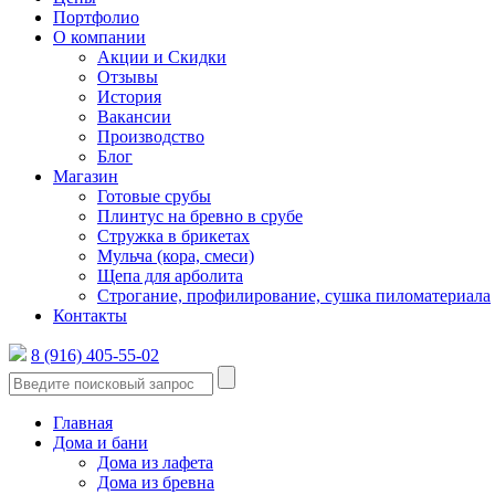
Портфолио
О компании
Акции и Скидки
Отзывы
История
Вакансии
Производство
Блог
Магазин
Готовые срубы
Плинтус на бревно в срубе
Стружка в брикетах
Мульча (кора, смеси)
Щепа для арболита
Строгание, профилирование, сушка пиломатериала
Контакты
8 (916) 405-55-02
Главная
Дома и бани
Дома из лафета
Дома из бревна