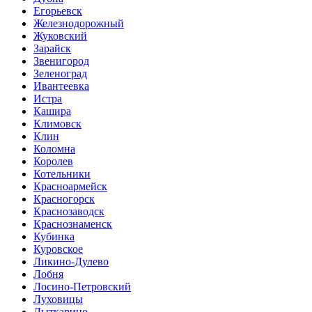
Егорьевск
Железнодорожный
Жуковский
Зарайск
Звенигород
Зеленоград
Ивантеевка
Истра
Кашира
Климовск
Клин
Коломна
Королев
Котельники
Красноармейск
Красногорск
Краснозаводск
Краснознаменск
Кубинка
Куровское
Ликино-Дулево
Лобня
Лосино-Петровский
Луховицы
Лыткарино