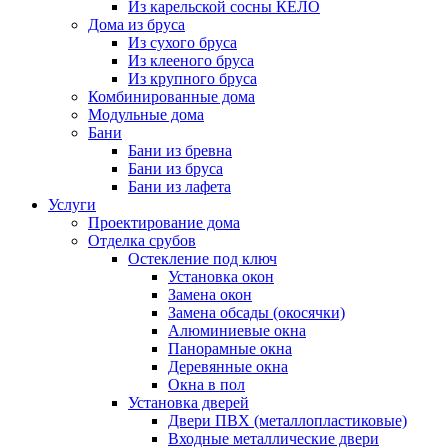
Из карельской сосны КЕЛО
Дома из бруса
Из сухого бруса
Из клееного бруса
Из крупного бруса
Комбинированные дома
Модульные дома
Бани
Бани из бревна
Бани из бруса
Бани из лафета
Услуги
Проектирование дома
Отделка срубов
Остекление под ключ
Установка окон
Замена окон
Замена обсады (окосячки)
Алюминиевые окна
Панорамные окна
Деревянные окна
Окна в пол
Установка дверей
Двери ПВХ (металлопластиковые)
Входные металлические двери