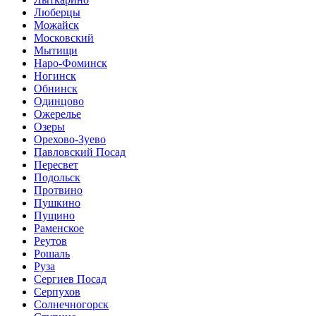
Люберцы
Можайск
Московский
Мытищи
Наро-Фоминск
Ногинск
Обнинск
Одинцово
Ожерелье
Озеры
Орехово-Зуево
Павловский Посад
Пересвет
Подольск
Протвино
Пушкино
Пущино
Раменское
Реутов
Рошаль
Руза
Сергиев Посад
Серпухов
Солнечногорск