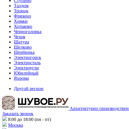
Ступино
Талдом
Троицк
Фрязино
Химки
Хотьково
Черноголовка
Чехов
Шатура
Щелково
Щербинка
Электрогорск
Электросталь
Электроугли
Юбилейный
Яхрома
Другой регион
Архитектурно производствен
Заказать звонок
8:00 до 18:00 (пн - пт)
Москва