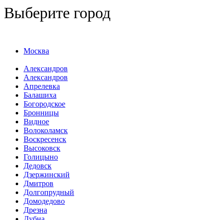
Выберите город
Москва
Александров
Александров
Апрелевка
Балашиха
Богородское
Бронницы
Видное
Волоколамск
Воскресенск
Высоковск
Голицыно
Дедовск
Дзержинский
Дмитров
Долгопрудный
Домодедово
Дрезна
Дубна