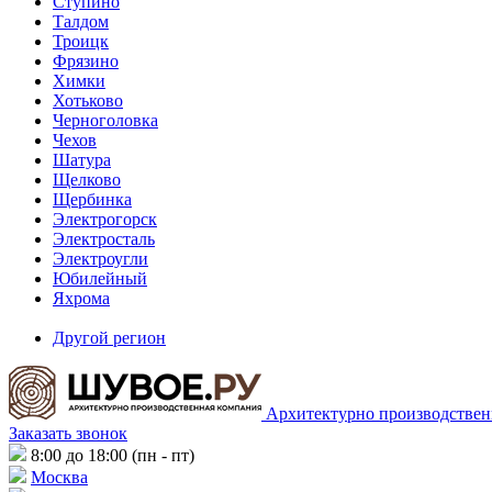
Ступино
Талдом
Троицк
Фрязино
Химки
Хотьково
Черноголовка
Чехов
Шатура
Щелково
Щербинка
Электрогорск
Электросталь
Электроугли
Юбилейный
Яхрома
Другой регион
Архитектурно производствен
Заказать звонок
8:00 до 18:00 (пн - пт)
Москва