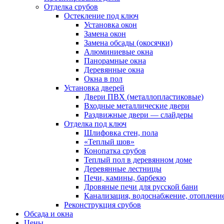
Отделка срубов
Остекление под ключ
Установка окон
Замена окон
Замена обсады (окосячки)
Алюминиевые окна
Панорамные окна
Деревянные окна
Окна в пол
Установка дверей
Двери ПВХ (металлопластиковые)
Входные металлические двери
Раздвижные двери — слайдеры
Отделка под ключ
Шлифовка стен, пола
«Теплый шов»
Конопатка срубов
Теплый пол в деревянном доме
Деревянные лестницы
Печи, камины, барбекю
Дровяные печи для русской бани
Канализация, водоснабжение, отоплени
Реконструкция срубов
Обсада и окна
Цены