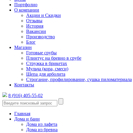
Портфолио
О компании
Акции и Скидки
Отзывы
История
Вакансии
Производство
Блог
Магазин
Готовые срубы
Плинтус на бревно в срубе
Стружка в брикетах
Мульча (кора, смеси)
Щепа для арболита
Строгание, профилирование, сушка пиломатериала
Контакты
8 (916) 405-55-02
Главная
Дома и бани
Дома из лафета
Дома из бревна