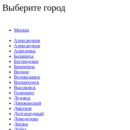
Выберите город
Москва
Александров
Александров
Апрелевка
Балашиха
Богородское
Бронницы
Видное
Волоколамск
Воскресенск
Высоковск
Голицыно
Дедовск
Дзержинский
Дмитров
Долгопрудный
Домодедово
Дрезна
Дубна