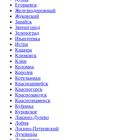
Егорьевск
Железнодорожный
Жуковский
Зарайск
Звенигород
Зеленоград
Ивантеевка
Истра
Кашира
Климовск
Клин
Коломна
Королев
Котельники
Красноармейск
Красногорск
Краснозаводск
Краснознаменск
Кубинка
Куровское
Ликино-Дулево
Лобня
Лосино-Петровский
Луховицы
Лыткарино