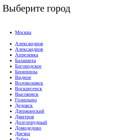
Выберите город
Москва
Александров
Александров
Апрелевка
Балашиха
Богородское
Бронницы
Видное
Волоколамск
Воскресенск
Высоковск
Голицыно
Дедовск
Дзержинский
Дмитров
Долгопрудный
Домодедово
Дрезна
Дубна