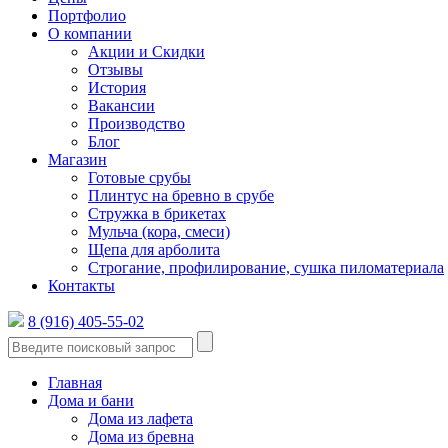
Портфолио
О компании
Акции и Скидки
Отзывы
История
Вакансии
Производство
Блог
Магазин
Готовые срубы
Плинтус на бревно в срубе
Стружка в брикетах
Мульча (кора, смеси)
Щепа для арболита
Строгание, профилирование, сушка пиломатериала
Контакты
8 (916) 405-55-02
Главная
Дома и бани
Дома из лафета
Дома из бревна