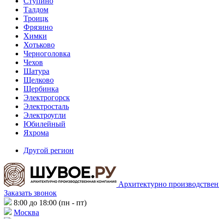
Ступино
Талдом
Троицк
Фрязино
Химки
Хотьково
Черноголовка
Чехов
Шатура
Щелково
Щербинка
Электрогорск
Электросталь
Электроугли
Юбилейный
Яхрома
Другой регион
Архитектурно производствен
Заказать звонок
8:00 до 18:00 (пн - пт)
Москва