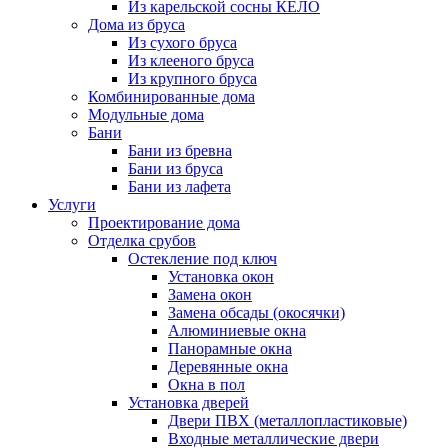
Из карельской сосны КЕЛО
Дома из бруса
Из сухого бруса
Из клееного бруса
Из крупного бруса
Комбинированные дома
Модульные дома
Бани
Бани из бревна
Бани из бруса
Бани из лафета
Услуги
Проектирование дома
Отделка срубов
Остекление под ключ
Установка окон
Замена окон
Замена обсады (окосячки)
Алюминиевые окна
Панорамные окна
Деревянные окна
Окна в пол
Установка дверей
Двери ПВХ (металлопластиковые)
Входные металлические двери