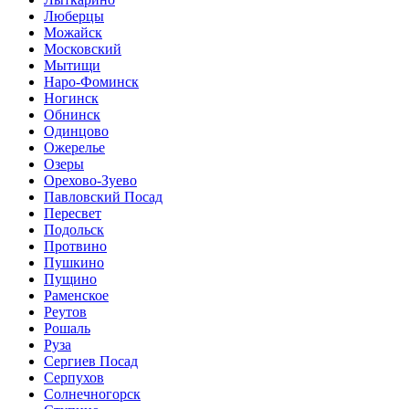
Люберцы
Можайск
Московский
Мытищи
Наро-Фоминск
Ногинск
Обнинск
Одинцово
Ожерелье
Озеры
Орехово-Зуево
Павловский Посад
Пересвет
Подольск
Протвино
Пушкино
Пущино
Раменское
Реутов
Рошаль
Руза
Сергиев Посад
Серпухов
Солнечногорск