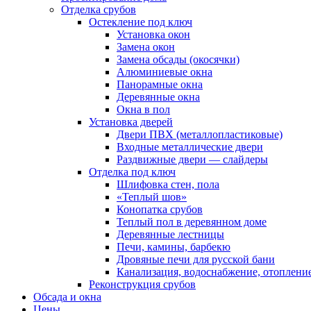
Отделка срубов
Остекление под ключ
Установка окон
Замена окон
Замена обсады (окосячки)
Алюминиевые окна
Панорамные окна
Деревянные окна
Окна в пол
Установка дверей
Двери ПВХ (металлопластиковые)
Входные металлические двери
Раздвижные двери — слайдеры
Отделка под ключ
Шлифовка стен, пола
«Теплый шов»
Конопатка срубов
Теплый пол в деревянном доме
Деревянные лестницы
Печи, камины, барбекю
Дровяные печи для русской бани
Канализация, водоснабжение, отоплени
Реконструкция срубов
Обсада и окна
Цены