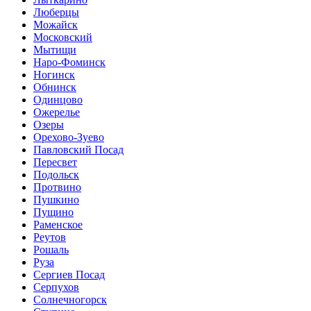
Люберцы
Можайск
Московский
Мытищи
Наро-Фоминск
Ногинск
Обнинск
Одинцово
Ожерелье
Озеры
Орехово-Зуево
Павловский Посад
Пересвет
Подольск
Протвино
Пушкино
Пущино
Раменское
Реутов
Рошаль
Руза
Сергиев Посад
Серпухов
Солнечногорск