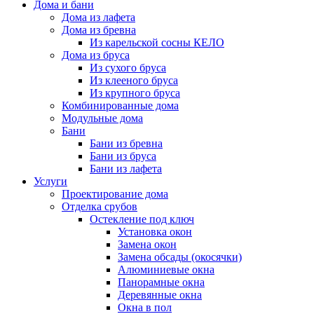
Дома и бани
Дома из лафета
Дома из бревна
Из карельской сосны КЕЛО
Дома из бруса
Из сухого бруса
Из клееного бруса
Из крупного бруса
Комбинированные дома
Модульные дома
Бани
Бани из бревна
Бани из бруса
Бани из лафета
Услуги
Проектирование дома
Отделка срубов
Остекление под ключ
Установка окон
Замена окон
Замена обсады (окосячки)
Алюминиевые окна
Панорамные окна
Деревянные окна
Окна в пол