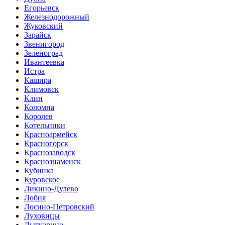
Егорьевск
Железнодорожный
Жуковский
Зарайск
Звенигород
Зеленоград
Ивантеевка
Истра
Кашира
Климовск
Клин
Коломна
Королев
Котельники
Красноармейск
Красногорск
Краснозаводск
Краснознаменск
Кубинка
Куровское
Ликино-Дулево
Лобня
Лосино-Петровский
Луховицы
Лыткарино