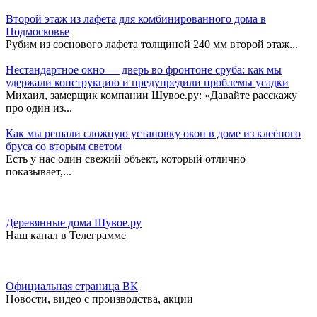
Второй этаж из лафета для комбинированного дома в
Подмосковье
Рубим из соснового лафета толщиной 240 мм второй этаж...
Нестандартное окно — дверь во фронтоне сруба: как мы
удержали конструкцию и предупредили проблемы усадки
Михаил, замерщик компании Шувое.ру: «Давайте расскажу
про один из...
Как мы решали сложную установку окон в доме из клеёного
бруса со вторым светом
Есть у нас один свежий объект, который отлично
показывает,...
Деревянные дома Шувое.ру
Наш канал в Телеграмме
Официальная страница ВК
Новости, видео с производства, акции