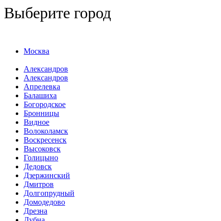
Выберите город
Москва
Александров
Александров
Апрелевка
Балашиха
Богородское
Бронницы
Видное
Волоколамск
Воскресенск
Высоковск
Голицыно
Дедовск
Дзержинский
Дмитров
Долгопрудный
Домодедово
Дрезна
Дубна