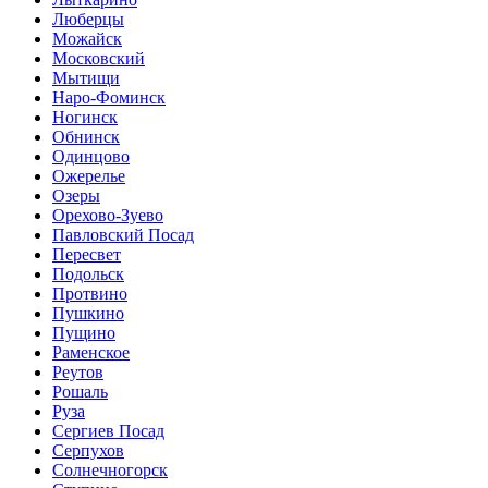
Люберцы
Можайск
Московский
Мытищи
Наро-Фоминск
Ногинск
Обнинск
Одинцово
Ожерелье
Озеры
Орехово-Зуево
Павловский Посад
Пересвет
Подольск
Протвино
Пушкино
Пущино
Раменское
Реутов
Рошаль
Руза
Сергиев Посад
Серпухов
Солнечногорск