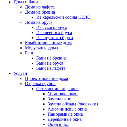
Дома и бани
Дома из лафета
Дома из бревна
Из карельской сосны КЕЛО
Дома из бруса
Из сухого бруса
Из клееного бруса
Из крупного бруса
Комбинированные дома
Модульные дома
Бани
Бани из бревна
Бани из бруса
Бани из лафета
Услуги
Проектирование дома
Отделка срубов
Остекление под ключ
Установка окон
Замена окон
Замена обсады (окосячки)
Алюминиевые окна
Панорамные окна
Деревянные окна
Окна в пол