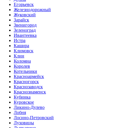
Егорьевск
Железнодорожный
Жуковский
Зарайск
Звенигород
Зеленоград
Ивантеевка
Истра
Кашира
Климовск
Клин
Коломна
Королев
Котельники
Красноармейск
Красногорск
Краснозаводск
Краснознаменск
Кубинка
Куровское
Ликино-Дулево
Лобня
Лосино-Петровский
Луховицы
Лыткарино