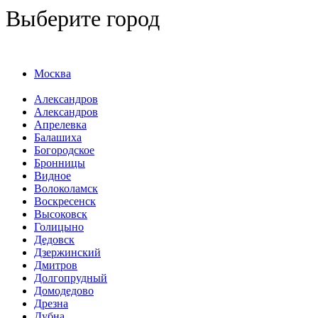
Выберите город
Москва
Александров
Александров
Апрелевка
Балашиха
Богородское
Бронницы
Видное
Волоколамск
Воскресенск
Высоковск
Голицыно
Дедовск
Дзержинский
Дмитров
Долгопрудный
Домодедово
Дрезна
Дубна