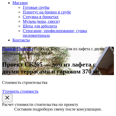
Магазин
Готовые срубы
Плинтус на бревно в срубе
Стружка в брикетах
Мульча (кора, смеси)
Щепа для арболита
Строгание, профилирование, сушка
пиломатериала
Контакты
Главная
Проекты
Проект СБ265 — дом из лафета с двумя
террасами и гаражом 370 м²
Проект СБ265 — дом из лафета с
двумя террасами и гаражом 370 м²
Стоимость строительства
Уточнить стоимость
Расчет стоимости стоительства по проекту
Составим подробную смену после консультации.