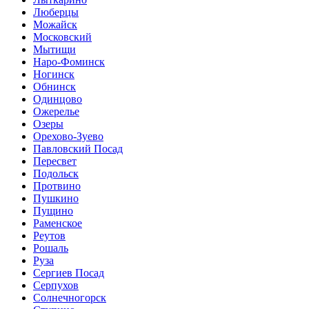
Люберцы
Можайск
Московский
Мытищи
Наро-Фоминск
Ногинск
Обнинск
Одинцово
Ожерелье
Озеры
Орехово-Зуево
Павловский Посад
Пересвет
Подольск
Протвино
Пушкино
Пущино
Раменское
Реутов
Рошаль
Руза
Сергиев Посад
Серпухов
Солнечногорск