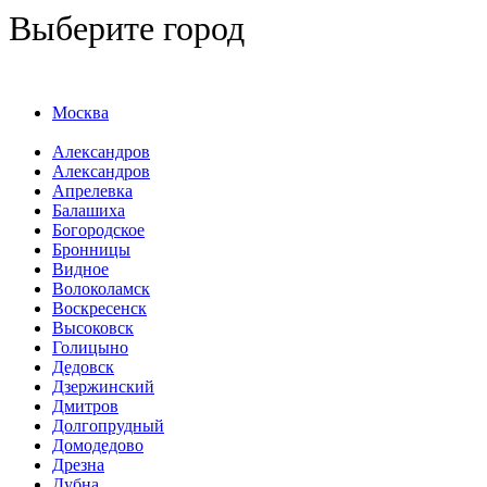
Выберите город
Москва
Александров
Александров
Апрелевка
Балашиха
Богородское
Бронницы
Видное
Волоколамск
Воскресенск
Высоковск
Голицыно
Дедовск
Дзержинский
Дмитров
Долгопрудный
Домодедово
Дрезна
Дубна