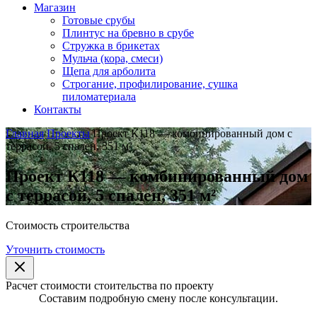
Магазин
Готовые срубы
Плинтус на бревно в срубе
Стружка в брикетах
Мульча (кора, смеси)
Щепа для арболита
Строгание, профилирование, сушка
пиломатериала
Контакты
Главная
Проекты
Проект К118 — комбинированный дом с
террасой, 5 спален, 351 м²
Проект К118 — комбинированный дом
с террасой, 5 спален, 351 м²
Стоимость строительства
Уточнить стоимость
Расчет стоимости стоительства по проекту
Составим подробную смену после консультации.