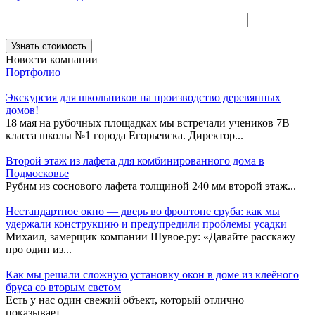
Новости компании
Портфолио
Экскурсия для школьников на производство деревянных
домов!
18 мая на рубочных площадках мы встречали учеников 7В
класса школы №1 города Егорьевска. Директор...
Второй этаж из лафета для комбинированного дома в
Подмосковье
Рубим из соснового лафета толщиной 240 мм второй этаж...
Нестандартное окно — дверь во фронтоне сруба: как мы
удержали конструкцию и предупредили проблемы усадки
Михаил, замерщик компании Шувое.ру: «Давайте расскажу
про один из...
Как мы решали сложную установку окон в доме из клеёного
бруса со вторым светом
Есть у нас один свежий объект, который отлично
показывает,...