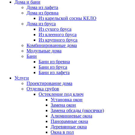
Дома и бани
Дома из лафета
Дома из бревна
Из карельской сосны КЕЛО
Дома из бруса
Из сухого бруса
Из клееного бруса
Из крупного бруса
Комбинированные дома
Модульные дома
Бани
Бани из бревна
Бани из бруса
Бани из лафета
Услуги
Проектирование дома
Отделка срубов
Остекление под ключ
Установка окон
Замена окон
Замена обсады (окосячки)
Алюминиевые окна
Панорамные окна
Деревянные окна
Окна в пол