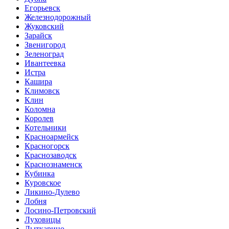
Егорьевск
Железнодорожный
Жуковский
Зарайск
Звенигород
Зеленоград
Ивантеевка
Истра
Кашира
Климовск
Клин
Коломна
Королев
Котельники
Красноармейск
Красногорск
Краснозаводск
Краснознаменск
Кубинка
Куровское
Ликино-Дулево
Лобня
Лосино-Петровский
Луховицы
Лыткарино