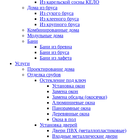
Из карельской сосны КЕЛО
Дома из бруса
Из сухого бруса
Из клееного бруса
Из крупного бруса
Комбинированные дома
Модульные дома
Бани
Бани из бревна
Бани из бруса
Бани из лафета
Услуги
Проектирование дома
Отделка срубов
Остекление под ключ
Установка окон
Замена окон
Замена обсады (окосячки)
Алюминиевые окна
Панорамные окна
Деревянные окна
Окна в пол
Установка дверей
Двери ПВХ (металлопластиковые)
Входные металлические двери