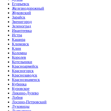
Егорьевск
Железнодорожный
Жуковский
Зарайск
Звенигород
Зеленоград
Ивантеевка
Истра
Кашира
Климовск
Клин
Коломна
Королев
Котельники
Красноармейск
Красногорск
Краснозаводск
Краснознаменск
Кубинка
Куровское
Ликино-Дулево
Лобня
Лосино-Петровский
Луховицы
Лыткарино