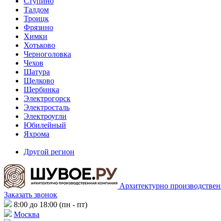
Ступино
Талдом
Троицк
Фрязино
Химки
Хотьково
Черноголовка
Чехов
Шатура
Щелково
Щербинка
Электрогорск
Электросталь
Электроугли
Юбилейный
Яхрома
Другой регион
Архитектурно производствен
Заказать звонок
8:00 до 18:00 (пн - пт)
Москва