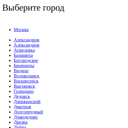
Выберите город
Москва
Александров
Александров
Апрелевка
Балашиха
Богородское
Бронницы
Видное
Волоколамск
Воскресенск
Высоковск
Голицыно
Дедовск
Дзержинский
Дмитров
Долгопрудный
Домодедово
Дрезна
Дубна