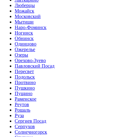
Люберцы
Можайск
Московский
Мытищи
Наро-Фоминск
Ногинск
Обнинск
Одинцово
Ожерелье
Озеры
Орехово-Зуево
Павловский Посад
Пересвет
Подольск
Протвино
Пушкино
Пущино
Раменское
Реутов
Рошаль
Руза
Сергиев Посад
Серпухов
Солнечногорск