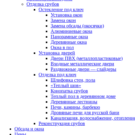
Отделка срубов
Остекление под ключ
Установка окон
Замена окон
Замена обсады (окосячки)
Алюминиевые окна
Панорамные окна
Деревянные окна
Окна в пол
Установка дверей
Двери ПВХ (металлопластиковые)
Входные металлические двери
Раздвижные двери — слайдеры
Отделка под ключ
Шлифовка стен, пола
«Теплый шов»
Конопатка срубов
Теплый пол в деревянном доме
Деревянные лестницы
Печи, камины, барбекю
Дровяные печи для русской бани
Канализация, водоснабжение, отоплени
Реконструкция срубов
Обсада и окна
Цены