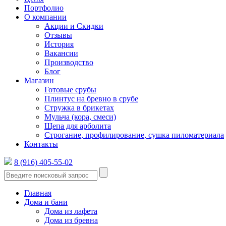
Портфолио
О компании
Акции и Скидки
Отзывы
История
Вакансии
Производство
Блог
Магазин
Готовые срубы
Плинтус на бревно в срубе
Стружка в брикетах
Мульча (кора, смеси)
Щепа для арболита
Строгание, профилирование, сушка пиломатериала
Контакты
8 (916) 405-55-02
Главная
Дома и бани
Дома из лафета
Дома из бревна