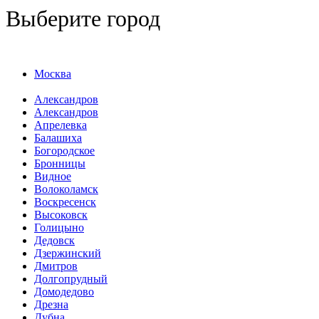
Выберите город
Москва
Александров
Александров
Апрелевка
Балашиха
Богородское
Бронницы
Видное
Волоколамск
Воскресенск
Высоковск
Голицыно
Дедовск
Дзержинский
Дмитров
Долгопрудный
Домодедово
Дрезна
Дубна