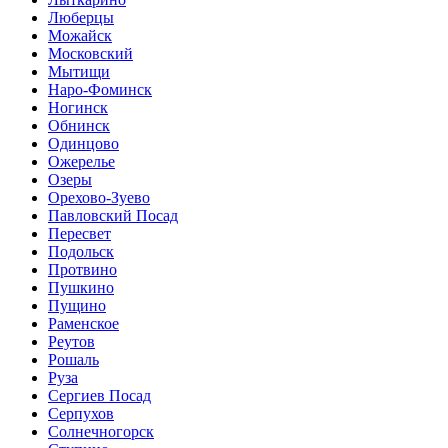
Люберцы
Можайск
Московский
Мытищи
Наро-Фоминск
Ногинск
Обнинск
Одинцово
Ожерелье
Озеры
Орехово-Зуево
Павловский Посад
Пересвет
Подольск
Протвино
Пушкино
Пущино
Раменское
Реутов
Рошаль
Руза
Сергиев Посад
Серпухов
Солнечногорск