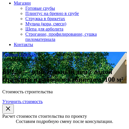
Магазин
Готовые срубы
Плинтус на бревно в срубе
Стружка в брикетах
Мульча (кора, смеси)
Щепа для арболита
Строгание, профилирование, сушка
пиломатериала
Контакты
Главная
Проекты
БР126 — одноэтажный дом с одной
спальней и рабочим кабинетом, 100 м²
БР126 — одноэтажный дом с одной
спальней и рабочим кабинетом, 100 м²
Стоимость строительства
Уточнить стоимость
Расчет стоимости стоительства по проекту
Составим подробную смену после консультации.