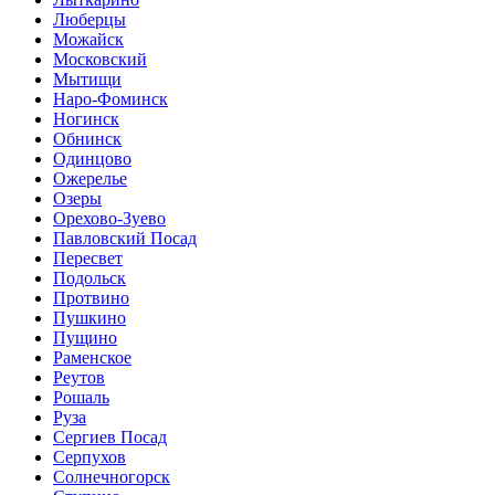
Люберцы
Можайск
Московский
Мытищи
Наро-Фоминск
Ногинск
Обнинск
Одинцово
Ожерелье
Озеры
Орехово-Зуево
Павловский Посад
Пересвет
Подольск
Протвино
Пушкино
Пущино
Раменское
Реутов
Рошаль
Руза
Сергиев Посад
Серпухов
Солнечногорск