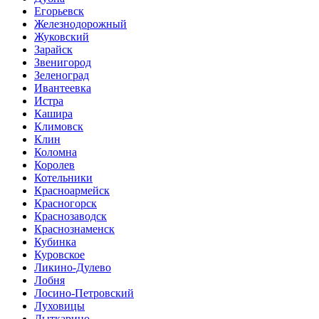
Егорьевск
Железнодорожный
Жуковский
Зарайск
Звенигород
Зеленоград
Ивантеевка
Истра
Кашира
Климовск
Клин
Коломна
Королев
Котельники
Красноармейск
Красногорск
Краснозаводск
Краснознаменск
Кубинка
Куровское
Ликино-Дулево
Лобня
Лосино-Петровский
Луховицы
Лыткарино