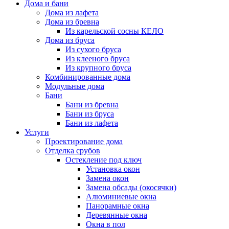
Дома и бани
Дома из лафета
Дома из бревна
Из карельской сосны КЕЛО
Дома из бруса
Из сухого бруса
Из клееного бруса
Из крупного бруса
Комбинированные дома
Модульные дома
Бани
Бани из бревна
Бани из бруса
Бани из лафета
Услуги
Проектирование дома
Отделка срубов
Остекление под ключ
Установка окон
Замена окон
Замена обсады (окосячки)
Алюминиевые окна
Панорамные окна
Деревянные окна
Окна в пол