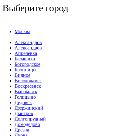
Выберите город
Москва
Александров
Александров
Апрелевка
Балашиха
Богородское
Бронницы
Видное
Волоколамск
Воскресенск
Высоковск
Голицыно
Дедовск
Дзержинский
Дмитров
Долгопрудный
Домодедово
Дрезна
Дубна