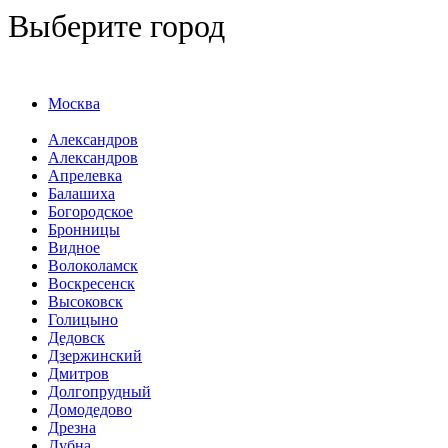
Выберите город
Москва
Александров
Александров
Апрелевка
Балашиха
Богородское
Бронницы
Видное
Волоколамск
Воскресенск
Высоковск
Голицыно
Дедовск
Дзержинский
Дмитров
Долгопрудный
Домодедово
Дрезна
Дубна