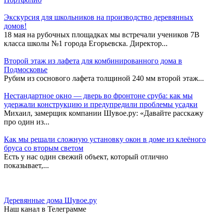
Экскурсия для школьников на производство деревянных
домов!
18 мая на рубочных площадках мы встречали учеников 7В
класса школы №1 города Егорьевска. Директор...
Второй этаж из лафета для комбинированного дома в
Подмосковье
Рубим из соснового лафета толщиной 240 мм второй этаж...
Нестандартное окно — дверь во фронтоне сруба: как мы
удержали конструкцию и предупредили проблемы усадки
Михаил, замерщик компании Шувое.ру: «Давайте расскажу
про один из...
Как мы решали сложную установку окон в доме из клеёного
бруса со вторым светом
Есть у нас один свежий объект, который отлично
показывает,...
Деревянные дома Шувое.ру
Наш канал в Телеграмме