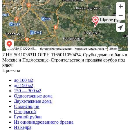
ИНН 5011036311 ОГРН 1165011050434. Срубы домов и бань в
Москве и Подмосковье. Строительство и продажа срубов под
ключ.
Проекты
до 100 м2
до 150 м2
150 — 300 м2
Одноэтажные дома
Двухэтажные дома
С мансардой
С террасой
Ручной рубки
Из оцилиндрованного бревна
Из кедра