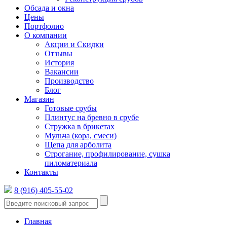
Обсада и окна
Цены
Портфолио
О компании
Акции и Скидки
Отзывы
История
Вакансии
Производство
Блог
Магазин
Готовые срубы
Плинтус на бревно в срубе
Стружка в брикетах
Мульча (кора, смеси)
Щепа для арболита
Строгание, профилирование, сушка
пиломатериала
Контакты
8 (916) 405-55-02
Главная