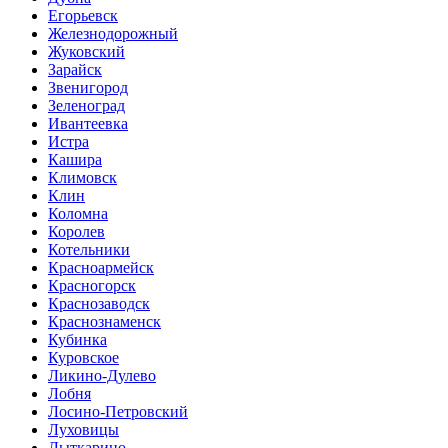
Егорьевск
Железнодорожный
Жуковский
Зарайск
Звенигород
Зеленоград
Ивантеевка
Истра
Кашира
Климовск
Клин
Коломна
Королев
Котельники
Красноармейск
Красногорск
Краснозаводск
Краснознаменск
Кубинка
Куровское
Ликино-Дулево
Лобня
Лосино-Петровский
Луховицы
Лыткарино