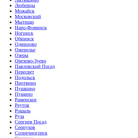
Люберцы
Можайск
Московский
Мытищи
Наро-Фоминск
Ногинск
Обнинск
Одинцово
Ожерелье
Озеры
Орехово-Зуево
Павловский Посад
Пересвет
Подольск
Протвино
Пушкино
Пущино
Раменское
Реутов
Рошаль
Руза
Сергиев Посад
Серпухов
Солнечногорск