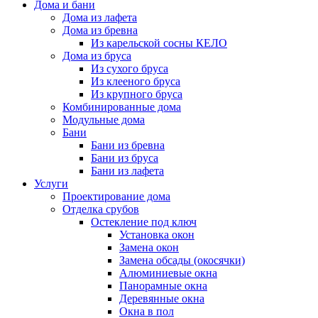
Дома и бани
Дома из лафета
Дома из бревна
Из карельской сосны КЕЛО
Дома из бруса
Из сухого бруса
Из клееного бруса
Из крупного бруса
Комбинированные дома
Модульные дома
Бани
Бани из бревна
Бани из бруса
Бани из лафета
Услуги
Проектирование дома
Отделка срубов
Остекление под ключ
Установка окон
Замена окон
Замена обсады (окосячки)
Алюминиевые окна
Панорамные окна
Деревянные окна
Окна в пол