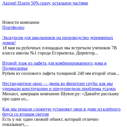
Акция! Плати 50% сразу, остальное частями
Новости компании
Портфолио
Экскурсия для школьников на производство деревянных
домов!
18 мая на рубочных площадках мы встречали учеников 7В
класса школы №1 города Егорьевска. Директор...
Второй этаж из лафета для комбинированного дома в
Подмосковье
Рубим из соснового лафета толщиной 240 мм второй этаж...
Нестандартное окно — дверь во фронтоне сруба: как мы
удержали конструкцию и предупредили проблемы усадки
Михаил, замерщик компании Шувое.ру: «Давайте расскажу
про один из...
Как мы решали сложную установку окон в доме из клеёного
бруса со вторым светом
Есть у нас один свежий объект, который отлично
показывает,...