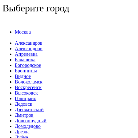
Выберите город
Москва
Александров
Александров
Апрелевка
Балашиха
Богородское
Бронницы
Видное
Волоколамск
Воскресенск
Высоковск
Голицыно
Дедовск
Дзержинский
Дмитров
Долгопрудный
Домодедово
Дрезна
Дубна